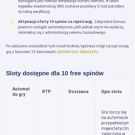
wymagana jest również weryfikacja numeru telefonu, w takim
wypadku wiadomością SMS zostanie przesłany Ci kod potrzebny
do takiej weryfikacji.
Aktywacja oferty
10 spinów za rejestrację.
Załączenie bonusu
powinno nastąpić automatycznie, jeśli jednak się to nie wydarzy,
skontaktuj się z administracją serwisu hazardowego.
Po zaliczeniu wszystkich tych trzech kroków, będziesz mógł zacząć swoją
spinów bez depozytu
grę z bonusem 10 darmowych
.
Sloty dostępne dla 10 free spinów
Automat
RTP
Dostawca
Opis slotu
do gry
Gra toczy się
na automacie
przepełnionym
majestatyczną
zwierzyną w