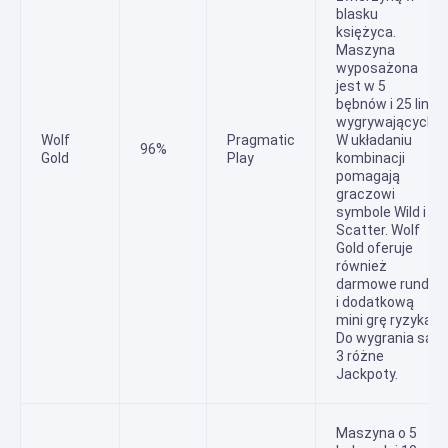
blasku
księżyca.
Maszyna
wyposażona
jest w 5
bębnów i 25 linii
wygrywających.
Wolf
Pragmatic
W układaniu
96%
Gold
Play
kombinacji
pomagają
graczowi
symbole Wild i
Scatter. Wolf
Gold oferuje
również
darmowe rundy
i dodatkową
mini grę ryzyka.
Do wygrania są
3 różne
Jackpoty.
Maszyna o 5