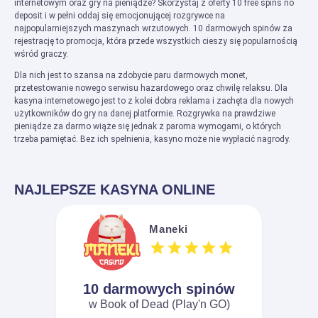
internetowym oraz gry na pieniądze? Skorzystaj z oferty 10 free spins no
deposit i w pełni oddaj się emocjonującej rozgrywce na
najpopularniejszych maszynach wrzutowych. 10 darmowych spinów za
rejestrację to promocja, która przede wszystkich cieszy się popularnością
wśród graczy.
Dla nich jest to szansa na zdobycie paru darmowych monet,
przetestowanie nowego serwisu hazardowego oraz chwilę relaksu. Dla
kasyna internetowego jest to z kolei dobra reklama i zachęta dla nowych
użytkowników do gry na danej platformie. Rozgrywka na prawdziwe
pieniądze za darmo wiąże się jednak z paroma wymogami, o których
trzeba pamiętać. Bez ich spełnienia, kasyno może nie wypłacić nagrody.
NAJLEPSZE KASYNA ONLINE
Maneki
10 darmowych spinów
w Book of Dead (Play'n GO)