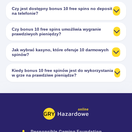
Czy jest dostępny bonus 10 free spins no deposit
na telefonie?
Tak, tak samo jak i kasyno internetowe, bonus 10 free
spins może być aktywowany na automacie w wersji
Czy bonus 10 free spins umożliwia wygranie
mobilnej.
prawdziwych pieniędzy?
Tak, grając z bonusem 10 spinów bez depozytu, gracz
ma możliwość wygrania prawdziwych pieniędzy. Należy
Jak wybrać kasyno, które oferuje 10 darmowych
jednak pamiętać, że aby je odebrać, wymagane jest od
spinów?
niego spełnienie warunków promocyjnych.
Ważne jest, aby kasyno, które ma w swojej ofercie
bonus na 10 darmowych spinów, był serwisem
Kiedy bonus 10 free spinów jest do wykorzystania
licencjonowanym oraz sprawdzonym. Listę kasyn z
w grze na prawdziwe pieniądze?
bonusem bez depozytu znajdziesz na naszej stronie.
W momencie rejestracji oraz weryfikacji konta nowego
użytkownika, bonus 10 darmowych spinów jest
przyznawany i gotowy do użytku.
Responsible Gaming Foundation