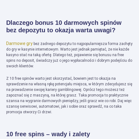
Dlaczego bonus 10 darmowych spinów
bez depozytu to okazja warta uwagi?
Darmowe gry
bez żadnego depozytu to najpopularniejsza forma zachęty
do gry w kasynie internetowym. Warto jest jednak pamiętać, że nie każde
kasyno stać na taką ofertę. Dlatego też, pojawienie się bonusu na free
spins no deposit, świadczy już o jego wypłacalności i dobrym podejściu do
swoich klientów.
Z 10 free spinów warto jest skorzystać, bowiem jest to okazja na
sprawdzenie na własną rękę potencjału miejsca, w którym zdecydujesz się
na prowadzenie swojej kariery gamblingowej. Oprócz tego możesz też
zapoznać się z maszyną, na której grasz. Taka promocja to praktycznie
szansa na wygranie darmowych pieniędzy, jeśli gracz wie co robi. Daj więc
szansę serwisowi, automatowi, jak i sobie oraz sprawdź, na co taka
promocja otworzy Ci drzwi.
10 free spins – wady i zalety