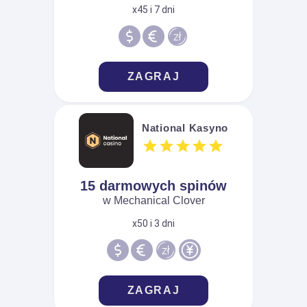
x45 i 7 dni
ZAGRAJ
National Kasyno
15 darmowych spinów
w Mechanical Clover
x50 i 3 dni
ZAGRAJ