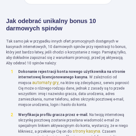
Jak odebrać unikalny bonus 10
darmowych spinów
Tak samo jak w przypadku innych ofert promocyjnych dostępnych w
kasynach internetowych, 10 darmowych spinów przy rejestracji to bonus,
który jest bardzo łatwy, jeśli chodzi o korzystanie z niego. Pamiętaj tylko,
aby dokładnie zapoznać się z warunkami promocji, przed jej aktywacją.
Aby odebrać 10 spinów należy:
Dokonanie rejestracji konta nowego użytkownika na stronie
internetowej licencjonowanego kasyna.
W zależności od
automaty gry
miejsca
, na które się zdecydujesz, serwis poprosić
Cię może o różnego rodzaju dane, jednak z zasady są to przede
wszystkim: imię i nazwisko gracza, data urodzenia, adres
zamieszkania, numer telefonu, adres skrzynki pocztowej e-mail,
miejsce urodzenia, login i hasło do konta.
Weryfikacja profilu gracza przez e-mail.
Na twoją internetową
skrzynkę pocztową zostanie przesłana wiadomość e-mail ze
specjalnym linkiem aktywacyjnym do konta, wystarczy, że w niego
strony kasyna
klikniesz, a przekieruje Cię on do
. Czasem