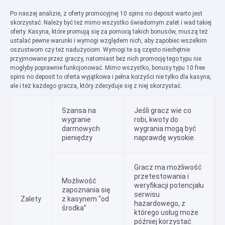
Po naszej analizie, z oferty promocyjnej 10 spins no deposit warto jest
skorzystać. Należy być też mimo wszystko świadomym zalet i wad takiej
oferty. Kasyna, które promują się za pomocą takich bonusów, muszą też
ustalać pewne warunki i wymogi względem nich, aby zapobiec wszelkim
oszustwom czy też nadużyciom. Wymogi te są często niechętnie
przyjmowane przez graczy, natomiast bez nich promocję tego typu nie
mogłyby poprawnie funkcjonować. Mimo wszystko, bonusy typu 10 free
spins no deposit to oferta wyjątkowa i pełna korzyści nie tylko dla kasyna,
ale i też każdego gracza, który zdecyduje się z niej skorzystać.
Szansa na
Jeśli gracz wie co
wygranie
robi, kwoty do
darmowych
wygrania mogą być
pieniędzy
naprawdę wysokie.
Gracz ma możliwość
przetestowania i
Możliwość
weryfikacji potencjału
zapoznania się
serwisu
Zalety
z kasynem “od
hazardowego, z
środka”
którego usług może
później korzystać.