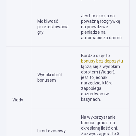
Jest to okazja na
Możliwość
poważną rozgrywkę
przetestowania
na prawdziwe
gry
pieniądze na
automacie za darmo.
Bardzo często
bonusy bez depozytu
łączą się z wysokim
obrotem (Wager),
Wysoki obrót
jest to jednak
bonusem
narzędzie, które
zapobiega
oszustwom w
kasynach.
Wady
Na wykorzystanie
bonusu gracz ma
określoną ilość dni.
Limit czasowy
Zazwyczaj jest to 3