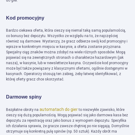
do gier.
Kod promocyjny
Bardzo ciekawa oferta, która cieszy się niemal taką samą popularnością,
co bonusy bez depozytu. Wszystko ze względu na to, że najczęściej
również są darmowe. Wystarczy, że gracz odbierze swój kod promocyjny i
wpisze w konkretnym miejscu w kasynie, a oferta zostanie przyznana.
Specjalny ciąg znaków można zdobyć na wiele różnych sposobów. Mogą
pojawiać się na zewnętrznych stronach o charakterze hazardowym (jak
nasza), w kasynie, lub w newsletterze kasyna. Oczywiście kod promocyjny
może być także powiązany z klasycznymi ofertami, ogólnie dostępnymi w
kasynach. Operatorzy stosują ten zabieg, żeby łatwiej identyfikować, z
której oferty gracz chce skorzystać.
Darmowe spiny
automatach do gier
Bezpłatne obroty na
to niezwykłe zjawisko, które
cieszy się dużą popularnością. Mogą pojawiać się jako darmowa kasa bez
depozytu za rejestrację oraz jako bonus z wymogiem depozytu. Specyfika
ich działania sprawia, że gracze zawsze chętniej po nie sięgają. Domyślnie
otrzymuje się konkretną pulę spinów (np. 50 sztuk). Każdy obrót ma