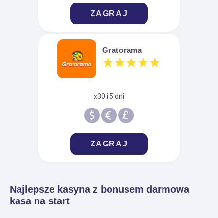
ZAGRAJ
Gratorama
x30 i 5 dni
ZAGRAJ
Najlepsze kasyna z bonusem darmowa
kasa na start