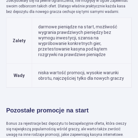
zdecydowały się na pewne ograniczenia, nie mogłyby w ogóle zapewniać
swoim odbiorcom takich ofert. Dlatego właśnie praktycznie każda kasa
bez depozytu dla nowego gracza cechuje się tymi samymi wadami.
darmowe pieniądze na start, możliwość
wygrania prawdziwych pieniędzy bez
wymogu inwestycji, szansa na
Zalety
wypróbowanie konkretnych gier,
przetestowanie kasyna pod kątem
rozgrywki na prawdziwe pieniądze
niska wartość promocji, wysokie warunki
Wady
obrotu, najczęściej tylko dla nowych graczy
Pozostałe promocje na start
Bonus za rejestracje bez depozytu to bezapelacyjnie oferta, która cieszy
się największą popularnością wśród graczy, ale warto także zwrócić
uwagę na inne rodzaje promocji, jakie zapewniają kasyna internetowe.