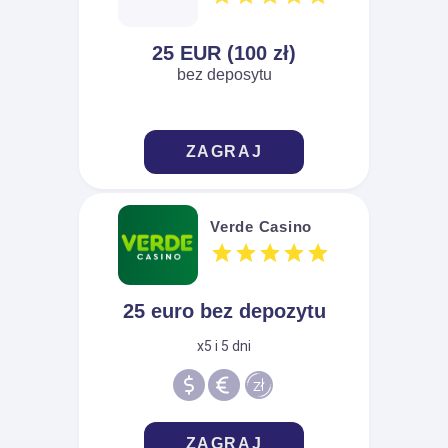
25 EUR (100 zł)
bez deposytu
ZAGRAJ
Verde Casino
25 euro bez depozytu
x5 i 5 dni
ZAGRAJ