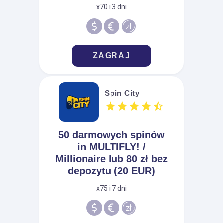
x70 i 3 dni
ZAGRAJ
Spin City
50 darmowych spinów
in MULTIFLY! /
Millionaire lub 80 zł bez
depozytu (20 EUR)
x75 i 7 dni