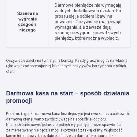
Darmowe pieniądze nie wymagają
żadnych dodatkowych działań. Po
Szansa na
prostu się je odbiera i bawi na
wygranie
poważnie. Oczywiście mają swoje
czegoś z
wymagania, ale zawsze dają
niczego
szansę na wygranie prawdziwych
pieniędzy, które można wypłacić.
Oczywiście zalety na tym się nie kończą. Każdy gracz mógłby na własną
rękę wskazać przynajmniej kilka innych pozytywów korzystania z takich
ofert.
Darmowa kasa na start – sposób działania
promocji
Pomimo tego, że darmowa kasa bez depozytu jest uważana za całkowicie
darmową ofertę, warto zwrócić uwagę na sposób jej odbioru.
Niedopełnienie nawet jednej z prostych wytycznych może sprawić, że
zainteresowany nie będzie mógł skorzystać z takiej oferty. Większość
kasyn internetowych rozdaje pieniądze za darmo jako nagrodę za