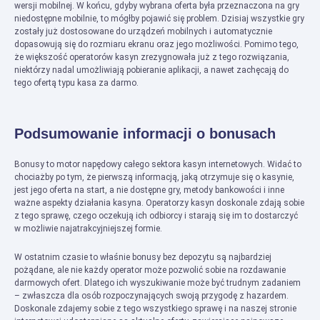
wersji mobilnej. W końcu, gdyby wybrana oferta była przeznaczona na gry
niedostępne mobilnie, to mógłby pojawić się problem. Dzisiaj wszystkie gry
zostały już dostosowane do urządzeń mobilnych i automatycznie
dopasowują się do rozmiaru ekranu oraz jego możliwości. Pomimo tego,
że większość operatorów kasyn zrezygnowała już z tego rozwiązania,
niektórzy nadal umożliwiają pobieranie aplikacji, a nawet zachęcają do
tego ofertą typu kasa za darmo.
Podsumowanie informacji o bonusach
Bonusy to motor napędowy całego sektora kasyn internetowych. Widać to
chociażby po tym, że pierwszą informacją, jaką otrzymuje się o kasynie,
jest jego oferta na start, a nie dostępne gry, metody bankowości i inne
ważne aspekty działania kasyna. Operatorzy kasyn doskonale zdają sobie
z tego sprawę, czego oczekują ich odbiorcy i starają się im to dostarczyć
w możliwie najatrakcyjniejszej formie.
W ostatnim czasie to właśnie bonusy bez depozytu są najbardziej
pożądane, ale nie każdy operator może pozwolić sobie na rozdawanie
darmowych ofert. Dlatego ich wyszukiwanie może być trudnym zadaniem
– zwłaszcza dla osób rozpoczynających swoją przygodę z hazardem.
Doskonale zdajemy sobie z tego wszystkiego sprawę i na naszej stronie