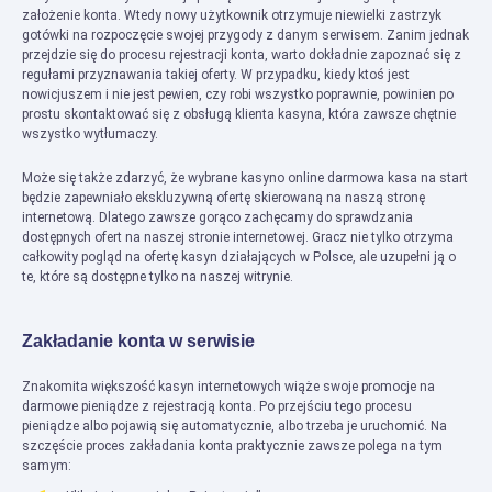
założenie konta. Wtedy nowy użytkownik otrzymuje niewielki zastrzyk
gotówki na rozpoczęcie swojej przygody z danym serwisem. Zanim jednak
przejdzie się do procesu rejestracji konta, warto dokładnie zapoznać się z
regułami przyznawania takiej oferty. W przypadku, kiedy ktoś jest
nowicjuszem i nie jest pewien, czy robi wszystko poprawnie, powinien po
prostu skontaktować się z obsługą klienta kasyna, która zawsze chętnie
wszystko wytłumaczy.
Może się także zdarzyć, że wybrane kasyno online darmowa kasa na start
będzie zapewniało ekskluzywną ofertę skierowaną na naszą stronę
internetową. Dlatego zawsze gorąco zachęcamy do sprawdzania
dostępnych ofert na naszej stronie internetowej. Gracz nie tylko otrzyma
całkowity pogląd na ofertę kasyn działających w Polsce, ale uzupełni ją o
te, które są dostępne tylko na naszej witrynie.
Zakładanie konta w serwisie
Znakomita większość kasyn internetowych wiąże swoje promocje na
darmowe pieniądze z rejestracją konta. Po przejściu tego procesu
pieniądze albo pojawią się automatycznie, albo trzeba je uruchomić. Na
szczęście proces zakładania konta praktycznie zawsze polega na tym
samym: