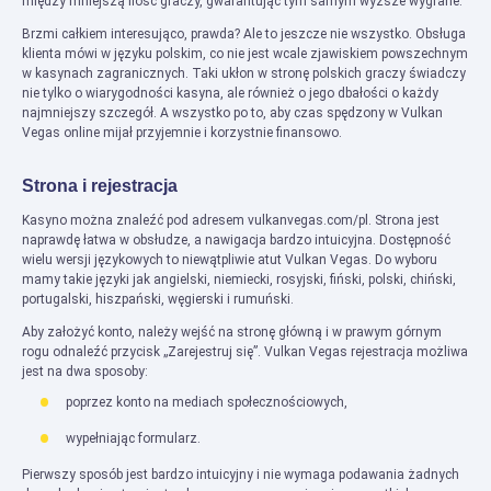
między mniejszą ilość graczy, gwarantując tym samym wyższe wygrane.
Brzmi całkiem interesująco, prawda? Ale to jeszcze nie wszystko. Obsługa
klienta mówi w języku polskim, co nie jest wcale zjawiskiem powszechnym
w kasynach zagranicznych. Taki ukłon w stronę polskich graczy świadczy
nie tylko o wiarygodności kasyna, ale również o jego dbałości o każdy
najmniejszy szczegół. A wszystko po to, aby czas spędzony w Vulkan
Vegas online mijał przyjemnie i korzystnie finansowo.
Strona i rejestracja
Kasyno można znaleźć pod adresem vulkanvegas.com/pl. Strona jest
naprawdę łatwa w obsłudze, a nawigacja bardzo intuicyjna. Dostępność
wielu wersji językowych to niewątpliwie atut Vulkan Vegas. Do wyboru
mamy takie języki jak angielski, niemiecki, rosyjski, fiński, polski, chiński,
portugalski, hiszpański, węgierski i rumuński.
Aby założyć konto, należy wejść na stronę główną i w prawym górnym
rogu odnaleźć przycisk „Zarejestruj się”. Vulkan Vegas rejestracja możliwa
jest na dwa sposoby:
poprzez konto na mediach społecznościowych,
wypełniając formularz.
Pierwszy sposób jest bardzo intuicyjny i nie wymaga podawania żadnych