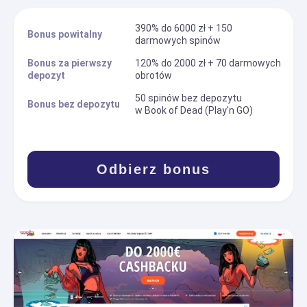
390% do 6000 zł + 150
Bonus powitalny
darmowych spinów
Bonus za pierwszy
120% do 2000 zł + 70 darmowych
depozyt
obrotów
50 spinów bez depozytu
Bonus bez depozytu
w Book of Dead (Play'n GO)
Odbierz bonus