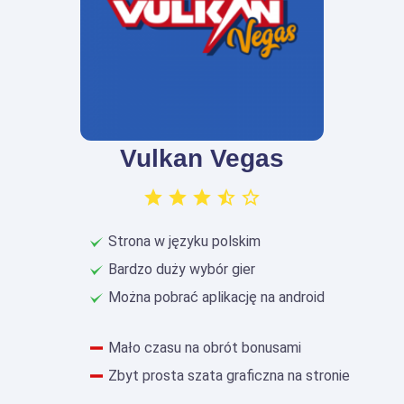
Vulkan Vegas
Strona w języku polskim
Bardzo duży wybór gier
Można pobrać aplikację na android
Mało czasu na obrót bonusami
Zbyt prosta szata graficzna na stronie