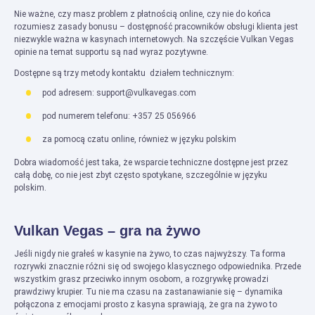
Nie ważne, czy masz problem z płatnością online, czy nie do końca
rozumiesz zasady bonusu – dostępność pracowników obsługi klienta jest
niezwykle ważna w kasynach internetowych. Na szczęście Vulkan Vegas
opinie na temat supportu są nad wyraz pozytywne.
Dostępne są trzy metody kontaktu działem technicznym:
pod adresem: support@vulkavegas.com
pod numerem telefonu: +357 25 056966
za pomocą czatu online, również w języku polskim
Dobra wiadomość jest taka, że wsparcie techniczne dostępne jest przez
całą dobę, co nie jest zbyt często spotykane, szczególnie w języku
polskim.
Vulkan Vegas – gra na żywo
Jeśli nigdy nie grałeś w kasynie na żywo, to czas najwyższy. Ta forma
rozrywki znacznie różni się od swojego klasycznego odpowiednika. Przede
wszystkim grasz przeciwko innym osobom, a rozgrywkę prowadzi
prawdziwy krupier. Tu nie ma czasu na zastanawianie się – dynamika
połączona z emocjami prosto z kasyna sprawiają, że gra na żywo to