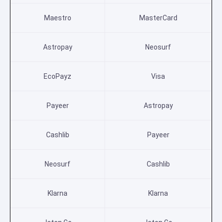
Maestro
MasterCard
Astropay
Neosurf
EcoPayz
Visa
Payeer
Astropay
Cashlib
Payeer
Neosurf
Cashlib
Klarna
Klarna