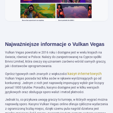
Najważniejsze informacje o Vulkan Vegas
Vulkan Vegas powstało w 2016 roku i dostępne jest w wielu krajach na
świecie, również w Polsce. Należy do zarejestrowanej na Cyprze spółki
Brivio Limited, która cieszy się uznaniem zarówno wśród samych graczy,
jak i dostawców oprogramowania.
kasyn internetowych
Oprócz typowych cech znanych z większości
Vulkan Vegas posiada też kilka asów w rękawie wyróżniających go od
konkurencji. Jednym z nich jest naprawdę imponujący wybór gier liczący
ponad 1800 tytułów. Ponadto, kasyno dostępne jest w kilku wersjach
językowych oraz obsługuje sporo walut i metod płatności.
Jednak to, co przykuwa uwagę graczy to turnieje, w których wygrać można
naprawdę sporo. Kasyno Vulkan Vegas online oferuje cykliczne wydarzenia
z ograniczoną liczbą miejsc, dzięki czemu pula nagród dzielona jest