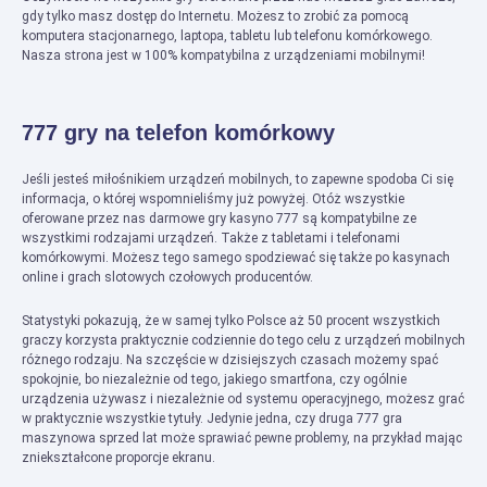
gdy tylko masz dostęp do Internetu. Możesz to zrobić za pomocą
komputera stacjonarnego, laptopa, tabletu lub telefonu komórkowego.
Nasza strona jest w 100% kompatybilna z urządzeniami mobilnymi!
777 gry na telefon komórkowy
Jeśli jesteś miłośnikiem urządzeń mobilnych, to zapewne spodoba Ci się
informacja, o której wspomnieliśmy już powyżej. Otóż wszystkie
oferowane przez nas darmowe gry kasyno 777 są kompatybilne ze
wszystkimi rodzajami urządzeń. Także z tabletami i telefonami
komórkowymi. Możesz tego samego spodziewać się także po kasynach
online i grach slotowych czołowych producentów.
Statystyki pokazują, że w samej tylko Polsce aż 50 procent wszystkich
graczy korzysta praktycznie codziennie do tego celu z urządzeń mobilnych
różnego rodzaju. Na szczęście w dzisiejszych czasach możemy spać
spokojnie, bo niezależnie od tego, jakiego smartfona, czy ogólnie
urządzenia używasz i niezależnie od systemu operacyjnego, możesz grać
w praktycznie wszystkie tytuły. Jedynie jedna, czy druga 777 gra
maszynowa sprzed lat może sprawiać pewne problemy, na przykład mając
zniekształcone proporcje ekranu.