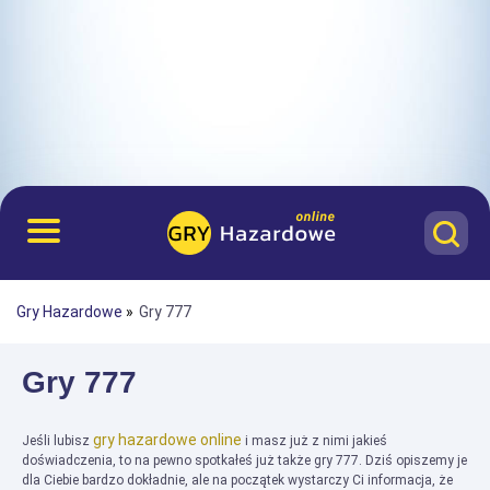
Gry Hazardowe
»
Gry 777
Gry 777
gry hazardowe online
Jeśli lubisz
i masz już z nimi jakieś
doświadczenia, to na pewno spotkałeś już także gry 777. Dziś opiszemy je
dla Ciebie bardzo dokładnie, ale na początek wystarczy Ci informacja, że