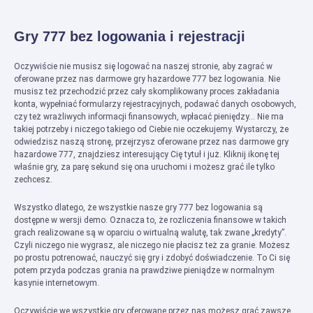
Gry 777 bez logowania i rejestracji
Oczywiście nie musisz się logować na naszej stronie, aby zagrać w
oferowane przez nas darmowe gry hazardowe 777 bez logowania. Nie
musisz też przechodzić przez cały skomplikowany proces zakładania
konta, wypełniać formularzy rejestracyjnych, podawać danych osobowych,
czy też wrażliwych informacji finansowych, wpłacać pieniędzy… Nie ma
takiej potrzeby i niczego takiego od Ciebie nie oczekujemy. Wystarczy, że
odwiedzisz naszą stronę, przejrzysz oferowane przez nas darmowe gry
hazardowe 777, znajdziesz interesujący Cię tytuł i już. Kliknij ikonę tej
właśnie gry, za parę sekund się ona uruchomi i możesz grać ile tylko
zechcesz.
Wszystko dlatego, że wszystkie nasze gry 777 bez logowania są
dostępne w wersji demo. Oznacza to, że rozliczenia finansowe w takich
grach realizowane są w oparciu o wirtualną walutę, tak zwane „kredyty”.
Czyli niczego nie wygrasz, ale niczego nie płacisz też za granie. Możesz
po prostu potrenować, nauczyć się gry i zdobyć doświadczenie. To Ci się
potem przyda podczas grania na prawdziwe pieniądze w normalnym
kasynie internetowym.
Oczywiście we wszystkie gry oferowane przez nas możesz grać zawsze,