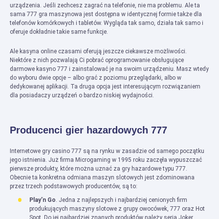
urządzenia. Jeśli zechcesz zagrać na telefonie, nie ma problemu. Ale ta
sama 777 gra maszynowa jest dostępna w identycznej formie także dla
telefonów komórkowych i tabletów. Wygląda tak samo, działa tak samo i
oferuje dokładnie takie same funkcje.
Ale kasyna online czasami oferują jeszcze ciekawsze możliwości.
Niektóre z nich pozwalają Ci pobrać oprogramowanie obsługujące
darmowe kasyno 777 i zainstalować je na swoim urządzeniu. Masz wtedy
do wyboru dwie opcje – albo grać z poziomu przeglądarki, albo w
dedykowanej aplikacji. Ta druga opcja jest interesującym rozwiązaniem
dla posiadaczy urządzeń o bardzo niskiej wydajności.
Producenci gier hazardowych 777
Internetowe gry casino 777 są na rynku w zasadzie od samego początku
jego istnienia. Już firma Microgaming w 1995 roku zaczęła wypuszczać
pierwsze produkty, które można uznać za gry hazardowe typu 777.
Obecnie ta konkretna odmiana maszyn slotowych jest zdominowana
przez trzech podstawowych producentów, są to:
Play’n Go
. Jedna z najlepszych i najbardziej cenionych firm
produkujących maszyny slotowe z grupy owocówek, 777 oraz Hot
Spot. Do jej najbardziej znanych produktów należy seria Joker,