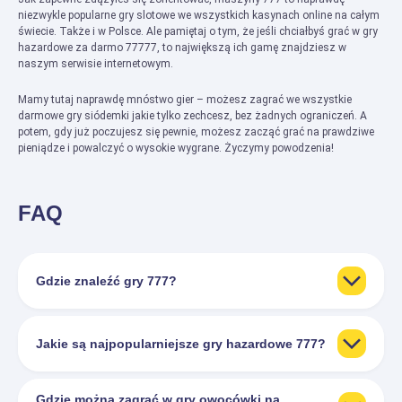
niezwykle popularne gry slotowe we wszystkich kasynach online na całym
świecie. Także i w Polsce. Ale pamiętaj o tym, że jeśli chciałbyś grać w gry
hazardowe za darmo 77777, to największą ich gamę znajdziesz w
naszym serwisie internetowym.
Mamy tutaj naprawdę mnóstwo gier – możesz zagrać we wszystkie
darmowe gry siódemki jakie tylko zechcesz, bez żadnych ograniczeń. A
potem, gdy już poczujesz się pewnie, możesz zacząć grać na prawdziwe
pieniądze i powalczyć o wysokie wygrane. Życzymy powodzenia!
FAQ
Gdzie znaleźć gry 777?
Wszystkie gry tego typu, jakie tylko mógłbyś chcieć,
znajdziesz na naszej stronie internetowej. Oczywiście
Jakie są najpopularniejsze gry hazardowe 777?
zupełnie za darmo. Jeśli wolisz grać na prawdziwe
pieniądze, to przejdź do swojego ulubionego kasyna
To już kwestia indywidualnego gustu. Naszym zdaniem
online - ale w nim niekoniecznie znajdziesz wszystkie
na uwagę zasługują takie tytuły jak Sizzling Hot Deluxe,
najciekawsze tytuły. Mało które kasyno ma tak bogatą
Gdzie można zagrać w gry owocówki na