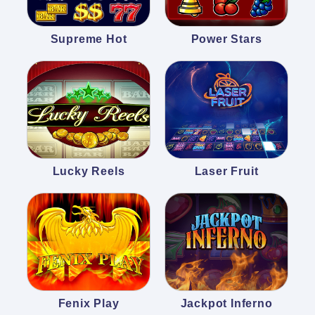
Supreme Hot
Power Stars
Lucky Reels
Laser Fruit
Fenix Play
Jackpot Inferno