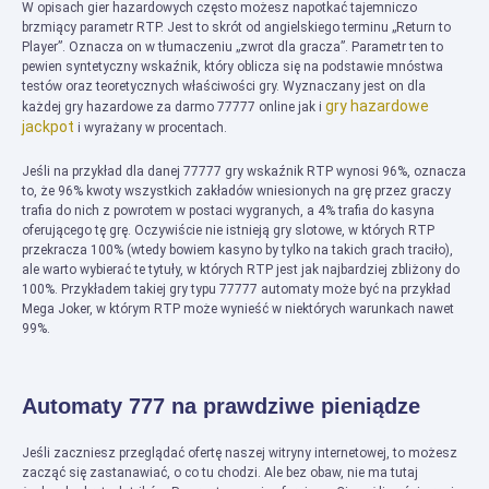
W opisach gier hazardowych często możesz napotkać tajemniczo
brzmiący parametr RTP. Jest to skrót od angielskiego terminu „Return to
Player”. Oznacza on w tłumaczeniu „zwrot dla gracza”. Parametr ten to
pewien syntetyczny wskaźnik, który oblicza się na podstawie mnóstwa
testów oraz teoretycznych właściwości gry. Wyznaczany jest on dla
gry hazardowe
każdej gry hazardowe za darmo 77777 online jak i
jackpot
i wyrażany w procentach.
Jeśli na przykład dla danej 77777 gry wskaźnik RTP wynosi 96%, oznacza
to, że 96% kwoty wszystkich zakładów wniesionych na grę przez graczy
trafia do nich z powrotem w postaci wygranych, a 4% trafia do kasyna
oferującego tę grę. Oczywiście nie istnieją gry slotowe, w których RTP
przekracza 100% (wtedy bowiem kasyno by tylko na takich grach traciło),
ale warto wybierać te tytuły, w których RTP jest jak najbardziej zbliżony do
100%. Przykładem takiej gry typu 77777 automaty może być na przykład
Mega Joker, w którym RTP może wynieść w niektórych warunkach nawet
99%.
Automaty 777 na prawdziwe pieniądze
Jeśli zaczniesz przeglądać ofertę naszej witryny internetowej, to możesz
zacząć się zastanawiać, o co tu chodzi. Ale bez obaw, nie ma tutaj