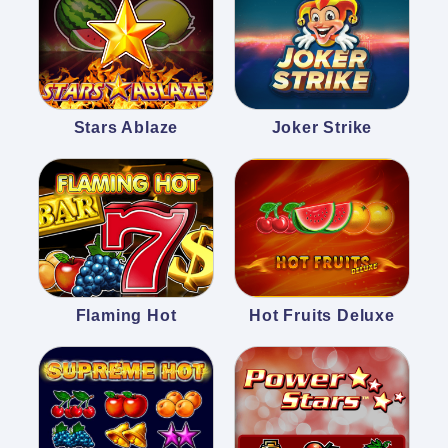
Stars Ablaze
Joker Strike
Flaming Hot
Hot Fruits Deluxe