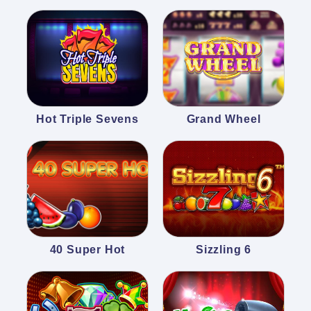
Hot Triple Sevens
Grand Wheel
40 Super Hot
Sizzling 6