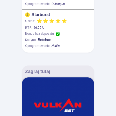
Oprogramowanie:
Quickspin
Starburst
4
Ocena:
RTP:
96.09%
Bonus bez depozytu:
Betchan
Kasyno:
Oprogramowanie:
NetEnt
Zagraj tutaj