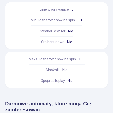
Linie wygrywające:
5
Min. liczba żetonów na spin:
0.1
Symbol Scatter:
Nie
Gra bonusowa:
Nie
Maks. liczba żetonów na spin:
100
Mnożnik:
Nie
Opcja autoplay:
Nie
Darmowe automaty, które mogą Cię
zainteresować