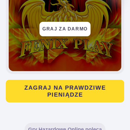
GRAJ ZA DARMO
ZAGRAJ NA PRAWDZIWE
PIENIĄDZE
Gry Hazardowe Online
poleca