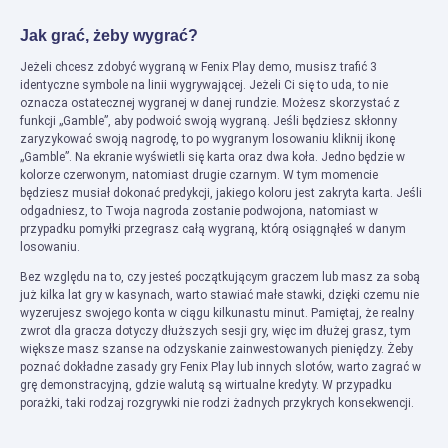
Jak grać, żeby wygrać?
Jeżeli chcesz zdobyć wygraną w Fenix Play demo, musisz trafić 3
identyczne symbole na linii wygrywającej. Jeżeli Ci się to uda, to nie
oznacza ostatecznej wygranej w danej rundzie. Możesz skorzystać z
funkcji „Gamble”, aby podwoić swoją wygraną. Jeśli będziesz skłonny
zaryzykować swoją nagrodę, to po wygranym losowaniu kliknij ikonę
„Gamble”. Na ekranie wyświetli się karta oraz dwa koła. Jedno będzie w
kolorze czerwonym, natomiast drugie czarnym. W tym momencie
będziesz musiał dokonać predykcji, jakiego koloru jest zakryta karta. Jeśli
odgadniesz, to Twoja nagroda zostanie podwojona, natomiast w
przypadku pomyłki przegrasz całą wygraną, którą osiągnąłeś w danym
losowaniu.
Bez względu na to, czy jesteś początkującym graczem lub masz za sobą
już kilka lat gry w kasynach, warto stawiać małe stawki, dzięki czemu nie
wyzerujesz swojego konta w ciągu kilkunastu minut. Pamiętaj, że realny
zwrot dla gracza dotyczy dłuższych sesji gry, więc im dłużej grasz, tym
większe masz szanse na odzyskanie zainwestowanych pieniędzy. Żeby
poznać dokładne zasady gry Fenix Play lub innych slotów, warto zagrać w
grę demonstracyjną, gdzie walutą są wirtualne kredyty. W przypadku
porażki, taki rodzaj rozgrywki nie rodzi żadnych przykrych konsekwencji.