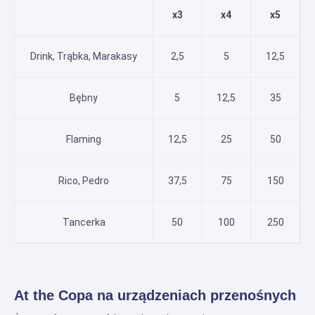
x3
x4
x5
Drink, Trąbka, Marakasy
2,5
5
12,5
Bębny
5
12,5
35
Flaming
12,5
25
50
Rico, Pedro
37,5
75
150
Tancerka
50
100
250
At the Copa na urządzeniach przenośnych