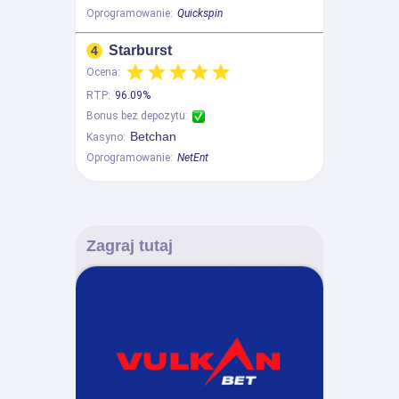
Oprogramowanie:
Quickspin
Starburst
4
Ocena:
RTP:
96.09%
Bonus bez depozytu:
Betchan
Kasyno:
Oprogramowanie:
NetEnt
Zagraj tutaj