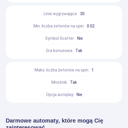
Linie wygrywające:
30
Min. liczba żetonów na spin:
0.02
Symbol Scatter:
Nie
Gra bonusowa:
Tak
Maks. liczba żetonów na spin:
1
Mnożnik:
Tak
Opcja autoplay:
Nie
Darmowe automaty, które mogą Cię
zainteresować