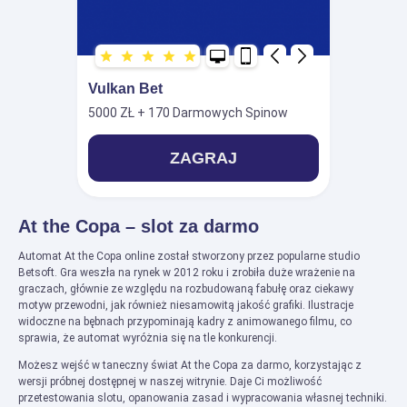
Mr Bet
Vulkan Bet
mowych spinów
owych spinów
mowych spinów
mowych spinów
880% do 12500 zł + 500 darmowych
5000 ZŁ + 170 Darmowych Spinow
spinów
ZAGRAJ
ZAGRAJ
At the Copa – slot za darmo
Automat At the Copa online został stworzony przez popularne studio
Betsoft. Gra weszła na rynek w 2012 roku i zrobiła duże wrażenie na
graczach, głównie ze względu na rozbudowaną fabułę oraz ciekawy
motyw przewodni, jak również niesamowitą jakość grafiki. Ilustracje
widoczne na bębnach przypominają kadry z animowanego filmu, co
sprawia, że automat wyróżnia się na tle konkurencji.
Możesz wejść w taneczny świat At the Copa za darmo, korzystając z
wersji próbnej dostępnej w naszej witrynie. Daje Ci możliwość
przetestowania slotu, opanowania zasad i wypracowania własnej techniki.