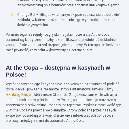
symboli obecnych w grze wraz z ich wartością. Poza tym
znajdziesz tutaj opis bonusów oraz schemat linii wygrywających
Change Bet – klikając w ten przycisk przeniesiesz się do ustawień
zakładu, w których możesz zmienić jego wysokość, poziom oraz
ilość aktywnych linii
Pomimo tego, że reguły rozgrywki, na jakich opiera się At the Copa
automat są klasyczne i niezbyt skomplikowane, powinieneś dokładnie
zapoznać się z nimi przed rozpoczęciem zabawy. W ten sposób będziesz
mieć pewność, że w pełni wykorzystujesz potencjał slotu.
At the Copa – dostępna w kasynach w
Polsce!
Wybór odpowiedniego kasyna to nie lada wyzwanie i powinieneś podejść
do tej decyzji poważnie. Na naszej stronie internetowej umieściliśmy
Ranking Kasyn
, który może Ci pomóc. Znajdziesz tam wiele witryn, a
każda z nich jest w pełni legalna w Polsce, posiada licencję oraz szeroki
asortyment slotów online. Ponadto, po rejestracji zyskasz możliwość gry
w At the Copa na prawdziwe pieniądze. Strony polecane przez naszych
ekspertów posiadają w swojej ofercie wiele interesujących bonusów i
promocji, między innymi do automatu At the Copa.