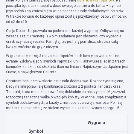
darmowych spinów
takie ikony na planszy, aby rozpocząć serię
. Na
początku będziesz musiał wybrać swojego partnera do tańca – symbol
jego podobizną zmieni się w wilda podczas rundy dodatkowych obrotów.
W trakcie bonusu do każdego spinu zostaje przydzielony losowy mnożnik
od x2 do x10.
Opcja Double Up pozwala na podwojenie każdej wygranej. Odbywa się na
zasadzie rzutu monetą. Twoim zadaniem jest obstawić, czy wypadnie
orzeł, czy raczej reszka. Pamiętaj, że jeśli się pomylisz, stracisz całą
kwotę i wrócisz do gry z niczym.
W grze dostępne są 3 rodzaje Jackpotów, a ich kwoty są widoczne na
ekranie. Zdobywając 5 symboli Papryczki Chilli, aktywujesz jeden z trzech
bonusów, zależnie od ułożenia ikon na liniach. Najniższym Jackpotem jest
Suave, a największym Caliente.
Ostatnim bonusem w slocie jest runda dodatkowa. Rozpoczyna się ona,
kiedy na linii pojawi się kombinacja złożona z 2 postaci Tancerzy oraz
Tancerki, która musi znajdować się dokładnie pomiędzy nimi. Mężczyźni
rozpoczną taneczną walkę o względy kobiety. W At the Copa znajdziesz 8
symboli podstawowych, a każdy z nich posiada swoją wartość. Poniżej
możesz zapoznać się ze stołem wypłat dla zakładu wynoszącego 15:
Wygrana
Symbol