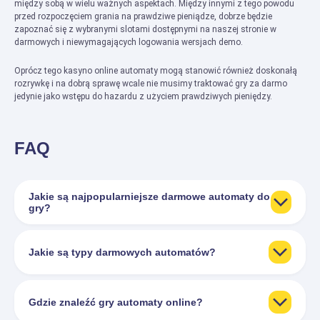
między sobą w wielu ważnych aspektach. Między innymi z tego powodu
przed rozpoczęciem grania na prawdziwe pieniądze, dobrze będzie
zapoznać się z wybranymi slotami dostępnymi na naszej stronie w
darmowych i niewymagających logowania wersjach demo.
Oprócz tego kasyno online automaty mogą stanowić również doskonałą
rozrywkę i na dobrą sprawę wcale nie musimy traktować gry za darmo
jedynie jako wstępu do hazardu z użyciem prawdziwych pieniędzy.
FAQ
Jakie są najpopularniejsze darmowe automaty do
gry?
Do najbardziej popularnych automatów zaliczyć należy
przede wszystkim Mega Joker, Book of Dead, Book of
Jakie są typy darmowych automatów?
Ra i Starburst.
Automaty online dzielimy na hot spoty, automaty typu
jednoręki bandyta, klasyczne owocówki oraz sloty typu
Gdzie znaleźć gry automaty online?
777.