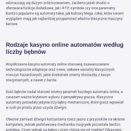
odznaczają się dużym zróżnicowaniem, zarówno jeżeli chodzi o
oferowane funkcje dodatkowe, jak i RTP, symbole czy inne parametry.
Bardzo popularne są automaty takie, jak kultowy Mega Joker, które swoim
wyglądem mają jak najbardziej przypominać właśnie klasyczne maszyny
barowe.
Rodzaje kasyno online automatów według
liczby bębnów
Współczesne kasyno automaty online stanowią zaawansowane
technologicznie adaptacje oraz nowe, ciekawe warianty klasycznych
maszyn hazardowych, jakie doskonale znamy chociażby z kasyn
stacjonarnych, a nawet z barów.
Ilość bębnów nadal stanowi istotny parametr każdego automatu online, a
zarazem ważne kryterium wyboru z perspektywy gracza. Klasyczne
automaty posiadały jedynie trzy bębny mechaniczne, które gracz wprawiał
w ruch po prostu przez użycie dźwigni.
Obecnie zamiast dźwigni korzystamy rzecz jasna z przycisków na ekranie
komputera, jednak podstawowa mechanika rozgrywki pozostała bardzo
podobna. Czym jednak są bębny i czym różnią się od rzędów? Obrazowo