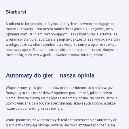
Starburst
Starburst to kolejny slot, który bez żadnych wątpliwości zasługuje na
miano kultowego. Tym razem mamy do czynienia z 3 rzędami, aż 5
bębnami oraz 10 liniami wygrywającymi. Taka konfiguracja sprawia, że
wygrane w Starburst zdarzają się naprawdę często, zaś wysokie wartości
występujących w slocie symboli sprawiają, że sumy wygranych bywają
naprawdę spore. Starburst cechuje się ponadto prostą i raczej klasyczną
mechaniką, co w tym wypadku również stanowi istotną zaletę.
Automaty do gier – nasza opinia
Współczesny rynek gier hazardowych przez internet to branża wręcz
fascynująca i nie może dziwić ogromna popularność, jaką na całym
niemal świecie cieszą się najlepsze automaty online. Na naszej stronie
użytkownik znajdzie bogate spektrum najciekawszych slotów, a także
różne porady, rankingi oraz recenzje.
Warto pamiętać, że w dzisiejszych realiach poszczególne automaty do
gier nie tylko bywają skomplikowane, ale również znacząco różnią się