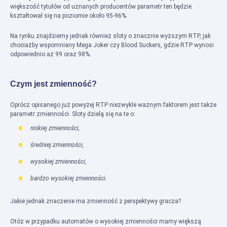
większość tytułów od uznanych producentów parametr ten będzie
kształtował się na poziomie około 95-96%.
Na rynku znajdziemy jednak również sloty o znacznie wyższym RTP, jak
chociażby wspomniany Mega Joker czy Blood Suckers, gdzie RTP wynosi
odpowiednio aż 99 oraz 98%.
Czym jest zmienność?
Oprócz opisanego już powyżej RTP niezwykle ważnym faktorem jest także
parametr zmienności. Sloty dzielą się na te o:
niskiej zmienności,
średniej zmienności,
wysokiej zmienności,
bardzo wysokiej zmienności.
Jakie jednak znaczenie ma zmienność z perspektywy gracza?
Otóż w przypadku automatów o wysokiej zmienności mamy większą