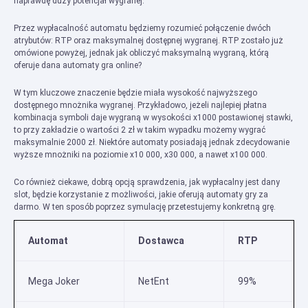
naprawdę duży potencjał wygranej.
Przez wypłacalność automatu będziemy rozumieć połączenie dwóch
atrybutów: RTP oraz maksymalnej dostępnej wygranej. RTP zostało już
omówione powyżej, jednak jak obliczyć maksymalną wygraną, którą
oferuje dana automaty gra online?
W tym kluczowe znaczenie będzie miała wysokość najwyższego
dostępnego mnożnika wygranej. Przykładowo, jeżeli najlepiej płatna
kombinacja symboli daje wygraną w wysokości x1000 postawionej stawki,
to przy zakładzie o wartości 2 zł w takim wypadku możemy wygrać
maksymalnie 2000 zł. Niektóre automaty posiadają jednak zdecydowanie
wyższe mnożniki na poziomie x10 000, x30 000, a nawet x100 000.
Co również ciekawe, dobrą opcją sprawdzenia, jak wypłacalny jest dany
slot, będzie korzystanie z możliwości, jakie oferują automaty gry za
darmo. W ten sposób poprzez symulację przetestujemy konkretną grę.
Automat
Dostawca
RTP
Mega Joker
NetEnt
99%