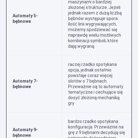
maszynami o bardziej
złożonej strukturze. Jeżeli
jednak razem z dużą liczbą
Automaty 5-
bębnów występuje spora
bębnowe
ilość linii wygrywających,
możemy spodziewać się
naprawdę wielu możliwych
kombinacji symboli, które
dają wygraną
raczej rzadko spotykana
opcja, jednak ostatnio
powstaje coraz więcej
Automaty 7-
slotów o 7 bębnach.
bębnowe
Przeważnie są to automaty
tematyczne i cechujące się
dosyć złożoną mechaniką
gry
bardzo rzadko spotykana
konfiguracja. Przeważnie na
Automaty 9-
grę z 9 bębnami decydują się
bębnowe