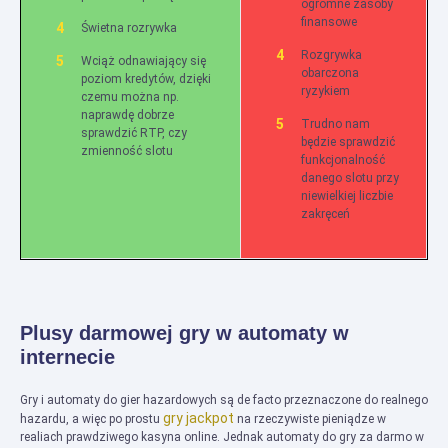
ogromne zasoby
finansowe
Świetna rozrywka
Rozgrywka
Wciąż odnawiający się
obarczona
poziom kredytów, dzięki
ryzykiem
czemu można np.
naprawdę dobrze
Trudno nam
sprawdzić RTP, czy
będzie sprawdzić
zmienność slotu
funkcjonalność
danego slotu przy
niewielkiej liczbie
zakręceń
Plusy darmowej gry w automaty w
internecie
Gry i automaty do gier hazardowych są de facto przeznaczone do realnego
gry jackpot
hazardu, a więc po prostu
na rzeczywiste pieniądze w
realiach prawdziwego kasyna online. Jednak automaty do gry za darmo w