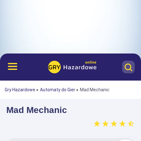
Gry Hazardowe
»
Automaty do Gier
»
Mad Mechanic
Mad Mechanic