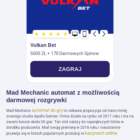
Mr Bet
Vulkan Bet
mowych spinów
owych spinów
mowych spinów
mowych spinów
880% do 12500 zł + 500 darmowych
5000 ZŁ + 170 Darmowych Spinow
spinów
ZAGRAJ
ZAGRAJ
Mad Mechanic automat z możliwością
darmowej rozgrywki
automat do gry
Mad Mechanic
to ciekawa propozycja od nieco mniej
znanego studia Apollo Games. Firma działa na rynku od 2017 roku i ma na
swoim koncie około 50 gier. Ten slot należy do największych hitów w
dorobku producenta. Miał swoją premierę w 2018 roku i nieustannie
kasynach online
przewija się w listach popularnych produkcji w
.