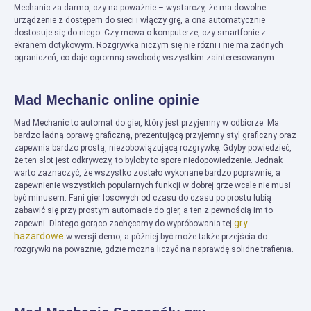
Mechanic za darmo, czy na poważnie – wystarczy, że ma dowolne
urządzenie z dostępem do sieci i włączy grę, a ona automatycznie
dostosuje się do niego. Czy mowa o komputerze, czy smartfonie z
ekranem dotykowym. Rozgrywka niczym się nie różni i nie ma żadnych
ograniczeń, co daje ogromną swobodę wszystkim zainteresowanym.
Mad Mechanic online opinie
Mad Mechanic to automat do gier, który jest przyjemny w odbiorze. Ma
bardzo ładną oprawę graficzną, prezentującą przyjemny styl graficzny oraz
zapewnia bardzo prostą, niezobowiązującą rozgrywkę. Gdyby powiedzieć,
że ten slot jest odkrywczy, to byłoby to spore niedopowiedzenie. Jednak
warto zaznaczyć, że wszystko zostało wykonane bardzo poprawnie, a
zapewnienie wszystkich popularnych funkcji w dobrej grze wcale nie musi
być minusem. Fani gier losowych od czasu do czasu po prostu lubią
zabawić się przy prostym automacie do gier, a ten z pewnością im to
gry
zapewni. Dlatego gorąco zachęcamy do wypróbowania tej
hazardowe
w wersji demo, a później być może także przejścia do
rozgrywki na poważnie, gdzie można liczyć na naprawdę solidne trafienia.