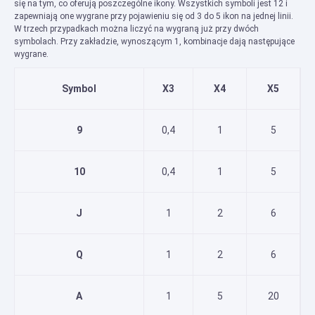
się na tym, co oferują poszczególne ikony. Wszystkich symboli jest 12 i
zapewniają one wygrane przy pojawieniu się od 3 do 5 ikon na jednej linii.
W trzech przypadkach można liczyć na wygraną już przy dwóch
symbolach. Przy zakładzie, wynoszącym 1, kombinacje dają następujące
wygrane.
Symbol
X3
X4
X5
9
0,4
1
5
10
0,4
1
5
J
1
2
6
Q
1
2
6
A
1
5
20