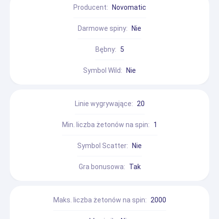
Producent:
Novomatic
Darmowe spiny:
Nie
Bębny:
5
Symbol Wild:
Nie
Linie wygrywające:
20
Min. liczba żetonów na spin:
1
Symbol Scatter:
Nie
Gra bonusowa:
Tak
Maks. liczba żetonów na spin:
2000