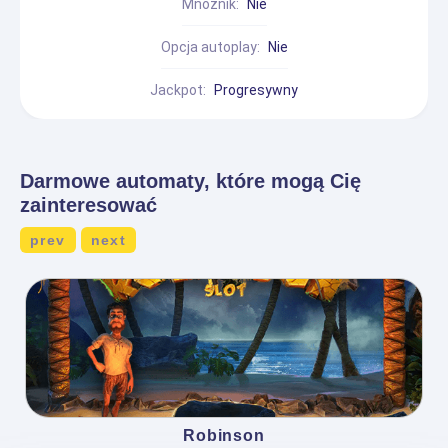
Mnożnik:
Nie
Opcja autoplay:
Nie
Jackpot:
Progresywny
Darmowe automaty, które mogą Cię
zainteresować
prev
next
Robinson