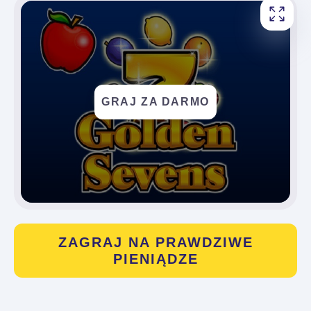
GRAJ ZA DARMO
ZAGRAJ NA PRAWDZIWE
PIENIĄDZE