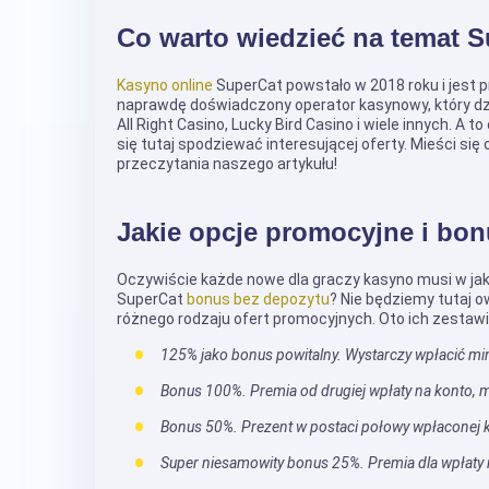
Co warto wiedzieć na temat 
Kasyno online
SuperCat powstało w 2018 roku i jest p
naprawdę doświadczony operator kasynowy, który dział
All Right Casino, Lucky Bird Casino i wiele innych. A
się tutaj spodziewać interesującej oferty. Mieści si
przeczytania naszego artykułu!
Jakie opcje promocyjne i bo
Oczywiście każde nowe dla graczy kasyno musi w jak
SuperCat
bonus bez depozytu
? Nie będziemy tutaj 
różnego rodzaju ofert promocyjnych. Oto ich zestawi
125% jako bonus powitalny. Wystarczy wpłacić m
Bonus 100%. Premia od drugiej wpłaty na konto, 
Bonus 50%. Prezent w postaci połowy wpłaconej 
Super niesamowity bonus 25%. Premia dla wpłaty