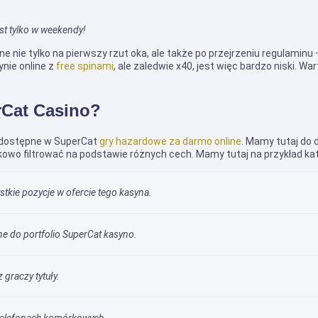
t tylko w weekendy!
e nie tylko na pierwszy rzut oka, ale także po przejrzeniu regulaminu
ynie online z
free spinami
, ale zaledwie x40, jest więc bardzo niski. 
Cat Casino?
ą dostępne w SuperCat
gry hazardowe za darmo online
. Mamy tutaj do
owo filtrować na podstawie różnych cech. Mamy tutaj na przykład kat
tkie pozycje w ofercie tego kasyna.
 do portfolio SuperCat kasyno.
 graczy tytuły.
 telefonach komórkowych.