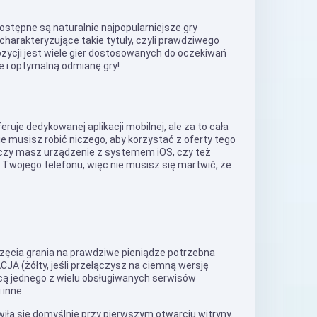
ostępne są naturalnie najpopularniejsze gry
charakteryzujące takie tytuły, czyli prawdziwego
pozycji jest wiele gier dostosowanych do oczekiwań
że i optymalną odmianę gry!
ruje dedykowanej aplikacji mobilnej, ale za to cała
ie musisz robić niczego, aby korzystać z oferty tego
o, czy masz urządzenie z systemem iOS, czy też
u Twojego telefonu, więc nie musisz się martwić, że
częcia grania na prawdziwe pieniądze potrzebna
JA (żółty, jeśli przełączysz na ciemną wersję
ocą jednego z wielu obsługiwanych serwisów
 inne.
awiła się domyślnie przy pierwszym otwarciu witryny.