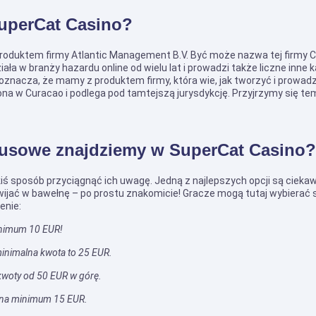
SuperCat Casino?
roduktem firmy Atlantic Management B.V. Być może nazwa tej firmy Ci 
a w branży hazardu online od wielu lat i prowadzi także liczne inne k
 to oznacza, że mamy z produktem firmy, która wie, jak tworzyć i prowa
ę ona w Curacao i podlega pod tamtejszą jurysdykcję. Przyjrzymy się t
nusowe znajdziemy w SuperCat Casino?
iś sposób przyciągnąć ich uwagę. Jedną z najlepszych opcji są cieka
owijać w bawełnę – po prostu znakomicie! Gracze mogą tutaj wybierać 
enie:
inimum 10 EUR!
minimalna kwota to 25 EUR.
kwoty od 50 EUR w górę.
 na minimum 15 EUR.