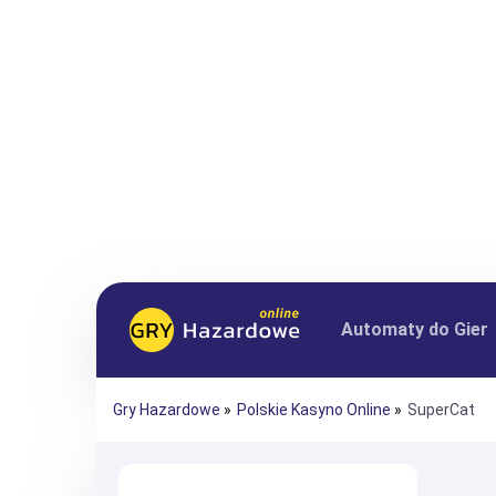
Automaty do Gier
Gry Hazardowe
»
Polskie Kasyno Online
»
SuperCat