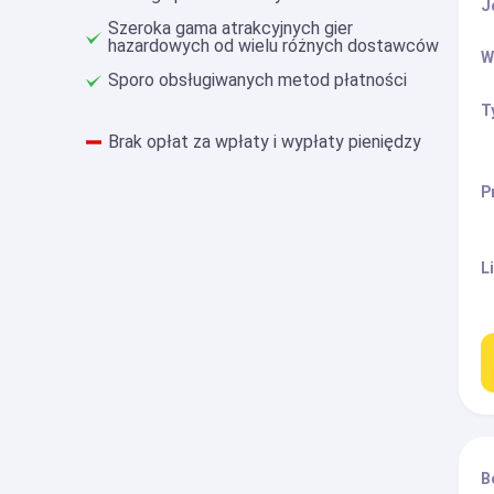
J
Szeroka gama atrakcyjnych gier
hazardowych od wielu różnych dostawców
W
Sporo obsługiwanych metod płatności
T
Brak opłat za wpłaty i wypłaty pieniędzy
P
L
B