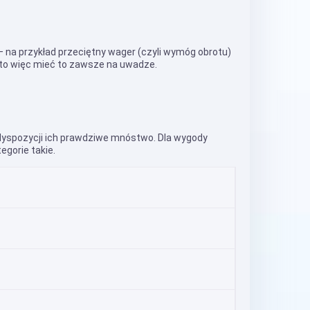
 – na przykład przeciętny wager (czyli wymóg obrotu)
Warto więc mieć to zawsze na uwadze.
 dyspozycji ich prawdziwe mnóstwo. Dla wygody
egorie takie.