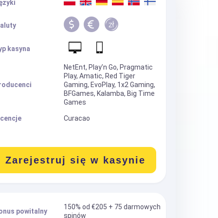
ęzyki
aluty
yp kasyna
NetEnt, Play’n Go, Pragmatic
Play, Amatic, Red Tiger
roducenci
Gaming, EvoPlay, 1x2 Gaming,
BFGames, Kalamba, Big Time
Games
icencje
Curacao
Zarejestruj się w kasynie
150% od €205 + 75 darmowych
onus powitalny
spinów