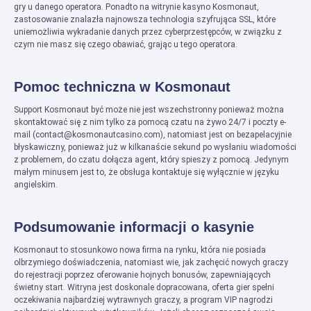
gry u danego operatora. Ponadto na witrynie kasyno Kosmonaut,
zastosowanie znalazła najnowsza technologia szyfrująca SSL, które
uniemożliwia wykradanie danych przez cyberprzestępców, w związku z
czym nie masz się czego obawiać, grając u tego operatora.
Pomoc techniczna w Kosmonaut
Support Kosmonaut być może nie jest wszechstronny ponieważ można
skontaktować się z nim tylko za pomocą czatu na żywo 24/7 i poczty e-
mail (contact@kosmonautcasino.com), natomiast jest on bezapelacyjnie
błyskawiczny, ponieważ już w kilkanaście sekund po wysłaniu wiadomości
z problemem, do czatu dołącza agent, który spieszy z pomocą. Jedynym
małym minusem jest to, że obsługa kontaktuje się wyłącznie w języku
angielskim.
Podsumowanie informacji o kasynie
Kosmonaut to stosunkowo nowa firma na rynku, która nie posiada
olbrzymiego doświadczenia, natomiast wie, jak zachęcić nowych graczy
do rejestracji poprzez oferowanie hojnych bonusów, zapewniających
świetny start. Witryna jest doskonale dopracowana, oferta gier spełni
oczekiwania najbardziej wytrawnych graczy, a program VIP nagrodzi