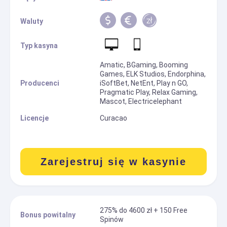
Waluty
Typ kasyna
Amatic, BGaming, Booming
Games, ELK Studios, Endorphina,
Producenci
iSoftBet, NetEnt, Play n GO,
Pragmatic Play, Relax Gaming,
Mascot, Electricelephant
Licencje
Curacao
Zarejestruj się w kasynie
275% do 4600 zł + 150 Free
Bonus powitalny
Spinów