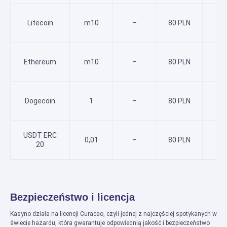
9,
Litecoin
m10
–
80 PLN
P
9,
Ethereum
m10
–
80 PLN
P
9,
Dogecoin
1
–
80 PLN
P
USDT ERC
9,
0,01
–
80 PLN
20
P
Bezpieczeństwo i licencja
Kasyno działa na licencji Curacao, czyli jednej z najczęściej spotykanych w
świecie hazardu, która gwarantuje odpowiednią jakość i bezpieczeństwo