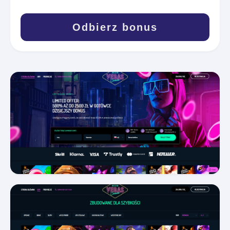
Odbierz bonus