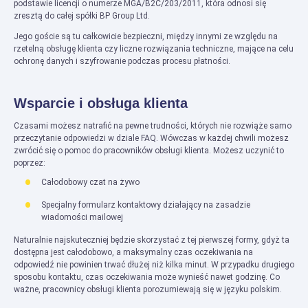
podstawie licencji o numerze MGA/B2C/203/2011, która odnosi się
zresztą do całej spółki BP Group Ltd.
Jego goście są tu całkowicie bezpieczni, między innymi ze względu na
rzetelną obsługę klienta czy liczne rozwiązania techniczne, mające na celu
ochronę danych i szyfrowanie podczas procesu płatności.
Wsparcie i obsługa klienta
Czasami możesz natrafić na pewne trudności, których nie rozwiąże samo
przeczytanie odpowiedzi w dziale FAQ. Wówczas w każdej chwili możesz
zwrócić się o pomoc do pracowników obsługi klienta. Możesz uczynić to
poprzez:
Całodobowy czat na żywo
Specjalny formularz kontaktowy działający na zasadzie
wiadomości mailowej
Naturalnie najskuteczniej będzie skorzystać z tej pierwszej formy, gdyż ta
dostępna jest całodobowo, a maksymalny czas oczekiwania na
odpowiedź nie powinien trwać dłużej niż kilka minut. W przypadku drugiego
sposobu kontaktu, czas oczekiwania może wynieść nawet godzinę. Co
ważne, pracownicy obsługi klienta porozumiewają się w języku polskim.