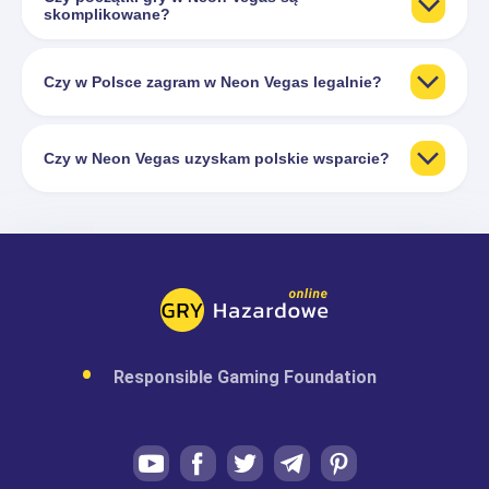
środków ani logowania na konto.
skomplikowane?
Nie, aby grać, nie musisz spełniać żadnych
dodatkowych wymagań. Zacznij od założenia konta i
Czy w Polsce zagram w Neon Vegas legalnie?
dokonaj pierwszej wpłaty.
Kasyno działa w 100% legalnie, jednak jak większość
kasyn online, Neon Vegas ma terytoria zabronione.
Czy w Neon Vegas uzyskam polskie wsparcie?
Tak, jak najbardziej.
Responsible Gaming Foundation