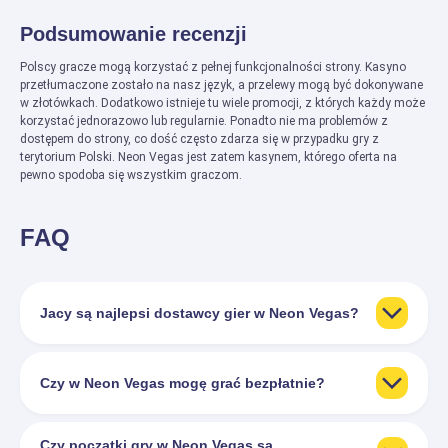
Podsumowanie recenzji
Polscy gracze mogą korzystać z pełnej funkcjonalności strony. Kasyno
przetłumaczone zostało na nasz język, a przelewy mogą być dokonywane
w złotówkach. Dodatkowo istnieje tu wiele promocji, z których każdy może
korzystać jednorazowo lub regularnie. Ponadto nie ma problemów z
dostępem do strony, co dość często zdarza się w przypadku gry z
terytorium Polski. Neon Vegas jest zatem kasynem, którego oferta na
pewno spodoba się wszystkim graczom.
FAQ
Jacy są najlepsi dostawcy gier w Neon Vegas?
W Neon Vegas możesz zagrać w gry wszelkiego
rodzaju, pochodzące od najlepszych światowych
Czy w Neon Vegas mogę grać bezpłatnie?
producentów, w tym Play’n GO, NetEnt, Evolution
Gaming i nie tylko.
Tak, poza płatnymi wersjami gry, każdy automat ma
również wersję demo niewymagającą wpłacania
Czy początki gry w Neon Vegas są