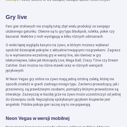
Gry live
Fani gier stołowych nie znajdą tutaj zbyt wielu produkcji ze swojego
ulubionego gatunku. Obecne są tu gry typu blackjack, ruletka, poker czy
baccarat. Niektóre z nich występują w kilku różnych odmianach.
O wiele lepiej wygląda kasyno na żywo, w którym możesz wybierać
spośród dziesiątek pokojów z aktualnie trwającymi rozgrywkami. Zagrasz
tu w wymienione wcześniej gry w wersji live, ale również w gry
teleturniejowe, takie jak Monopoly Live, Mega Ball, Crazy Time czy Dream
Catcher. Grać można na różne stawki oraz w różnych wersjach
językowych.
W Neon Vegas gry online na żywo mają jedną istotną zaletę, której nie
sposób znaleźć w grach żadnego innego typu. Zarówno prowadzący, jak i
przeciwnicy, są prawdziwymi osobami, pomiędzy którymi prowadzone są
interakcje. Zazwyczaj w każdej grze na żywo może uczestniczyć od jednej
do dziesięciu osób. Najczęściej spotykanym językiem krupierów jest
angielski. Polskie pokoje gier raczej się tu nie pojawiają.
Neon Vegas w wersji mobilnej