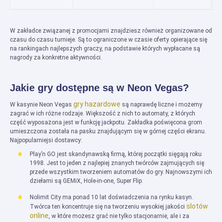
W zakładce związanej z promocjami znajdziesz również organizowane od
czasu do czasu turnieje. Są to ograniczone w czasie oferty opierające się
na rankingach najlepszych graczy, na podstawie których wypłacane są
nagrody za konkretne aktywności.
Jakie gry dostępne są w Neon Vegas?
gry hazardowe
W kasynie Neon Vegas
są naprawdę liczne i możemy
zagrać w ich różne rodzaje. Większość z nich to automaty, z których
część wyposażona jest w funkcję jackpotu. Zakładka poświęcona grom
umieszczona została na pasku znajdującym się w górnej części ekranu.
Najpopularniejsi dostawcy:
Play’n GO jest skandynawską firmą, której początki sięgają roku
1998. Jest to jeden z najlepiej znanych twórców zajmujących się
przede wszystkim tworzeniem automatów do gry. Najnowszymi ich
dziełami są GEMiX, Hole-in-one, Super Flip.
Nolimit City ma ponad 10 lat doświadczenia na rynku kasyn.
slotów
Twórca ten koncentruje się na tworzeniu wysokiej jakości
online
, w które możesz grać nie tylko stacjonarnie, ale i za