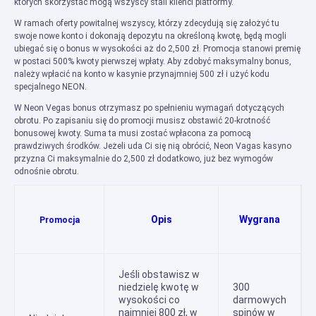
których skorzystać mogą wszyscy stali klienci platformy.
W ramach oferty powitalnej wszyscy, którzy zdecydują się założyć tu
swoje nowe konto i dokonają depozytu na określoną kwotę, będą mogli
ubiegać się o bonus w wysokości aż do 2,500 zł. Promocja stanowi premię
w postaci 500% kwoty pierwszej wpłaty. Aby zdobyć maksymalny bonus,
należy wpłacić na konto w kasynie przynajmniej 500 zł i użyć kodu
specjalnego NEON.
W Neon Vegas bonus otrzymasz po spełnieniu wymagań dotyczących
obrotu. Po zapisaniu się do promocji musisz obstawić 20-krotność
bonusowej kwoty. Suma ta musi zostać wpłacona za pomocą
prawdziwych środków. Jeżeli uda Ci się nią obrócić, Neon Vagas kasyno
przyzna Ci maksymalnie do 2,500 zł dodatkowo, już bez wymogów
odnośnie obrotu.
Opis
Wygrana
Promocja
Jeśli obstawisz w
niedzielę kwotę w
300
wysokości co
darmowych
najmniej 800 zł, w
spinów w