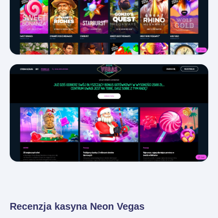
Recenzja kasyna Neon Vegas