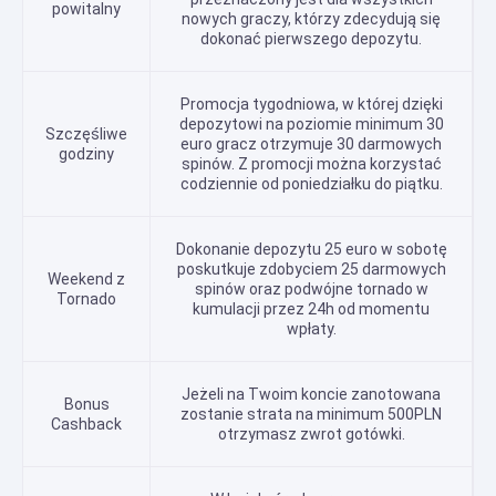
powitalny
nowych graczy, którzy zdecydują się
dokonać pierwszego depozytu.
Promocja tygodniowa, w której dzięki
depozytowi na poziomie minimum 30
Szczęśliwe
euro gracz otrzymuje 30 darmowych
godziny
spinów. Z promocji można korzystać
codziennie od poniedziałku do piątku.
Dokonanie depozytu 25 euro w sobotę
poskutkuje zdobyciem 25 darmowych
Weekend z
spinów oraz podwójne tornado w
Tornado
kumulacji przez 24h od momentu
wpłaty.
Jeżeli na Twoim koncie zanotowana
Bonus
zostanie strata na minimum 500PLN
Cashback
otrzymasz zwrot gotówki.