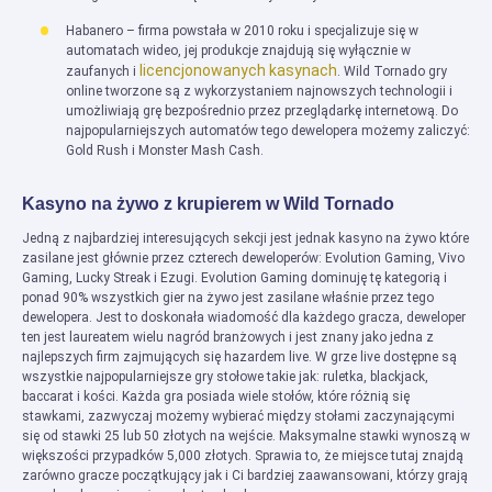
Habanero – firma powstała w 2010 roku i specjalizuje się w
automatach wideo, jej produkcje znajdują się wyłącznie w
licencjonowanych kasynach
zaufanych i
. Wild Tornado gry
online tworzone są z wykorzystaniem najnowszych technologii i
umożliwiają grę bezpośrednio przez przeglądarkę internetową. Do
najpopularniejszych automatów tego dewelopera możemy zaliczyć:
Gold Rush i Monster Mash Cash.
Kasyno na żywo z krupierem w Wild Tornado
Jedną z najbardziej interesujących sekcji jest jednak kasyno na żywo które
zasilane jest głównie przez czterech deweloperów: Evolution Gaming, Vivo
Gaming, Lucky Streak i Ezugi. Evolution Gaming dominuję tę kategorią i
ponad 90% wszystkich gier na żywo jest zasilane właśnie przez tego
dewelopera. Jest to doskonała wiadomość dla każdego gracza, deweloper
ten jest laureatem wielu nagród branżowych i jest znany jako jedna z
najlepszych firm zajmujących się hazardem live. W grze live dostępne są
wszystkie najpopularniejsze gry stołowe takie jak: ruletka, blackjack,
baccarat i kości. Każda gra posiada wiele stołów, które różnią się
stawkami, zazwyczaj możemy wybierać między stołami zaczynającymi
się od stawki 25 lub 50 złotych na wejście. Maksymalne stawki wynoszą w
większości przypadków 5,000 złotych. Sprawia to, że miejsce tutaj znajdą
zarówno gracze początkujący jak i Ci bardziej zaawansowani, którzy grają