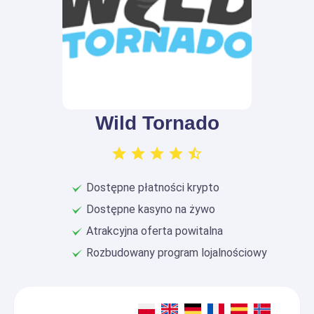
Wild Tornado
Dostępne płatności krypto
Dostępne kasyno na żywo
Atrakcyjna oferta powitalna
Rozbudowany program lojalnościowy