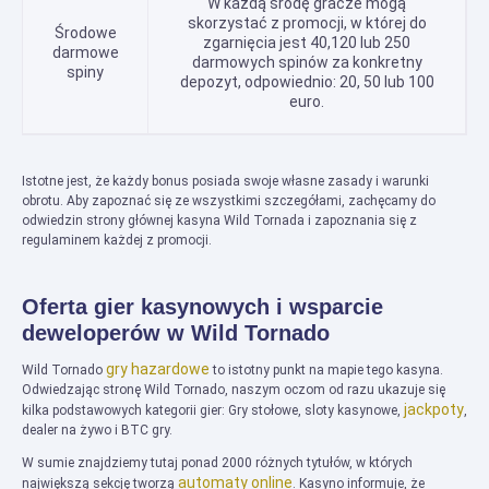
W każdą środę gracze mogą
skorzystać z promocji, w której do
Środowe
zgarnięcia jest 40,120 lub 250
darmowe
darmowych spinów za konkretny
spiny
depozyt, odpowiednio: 20, 50 lub 100
euro.
Istotne jest, że każdy bonus posiada swoje własne zasady i warunki
obrotu. Aby zapoznać się ze wszystkimi szczegółami, zachęcamy do
odwiedzin strony głównej kasyna Wild Tornada i zapoznania się z
regulaminem każdej z promocji.
Oferta gier kasynowych i wsparcie
deweloperów w Wild Tornado
gry hazardowe
Wild Tornado
to istotny punkt na mapie tego kasyna.
Odwiedzając stronę Wild Tornado, naszym oczom od razu ukazuje się
jackpoty
kilka podstawowych kategorii gier: Gry stołowe, sloty kasynowe,
,
dealer na żywo i BTC gry.
W sumie znajdziemy tutaj ponad 2000 różnych tytułów, w których
automaty online
największą sekcję tworzą
. Kasyno informuje, że