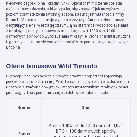
niedawno zagościło na Polskim rynku. Operator, mimo że nie posiada
dużego doświadczenia, robi wszystko, aby zapewnić jak najwyższy
poziom doświadczenia swoim graczom. Kasyno jest własnością firmy
Dama N. V. i posiada licencję wydaną przez rząd Curacao. Nowi gracze
decydujący się na rejestrację otrzymują na start możliwość skorzystania
z atrakcyjnej oferty bonusowej wynoszącej nawet 1000 euro i 100
darmowych spinów do wykorzystania w kasynie. Cechą charakterystyczną
tego kasyna jest możliwość wpłat środków za pomocą kryptowalut w tym
Bitcoina.
Oferta bonusowa Wild Tornado
Promocje i bonusy zachęcają nowych graczy do rejestracji i sprawiają
powiększenie budżetu na grę. Wild Tornado bonus rozumie to doskonale i
udostępnia zarówno nowym jak i starym użytkownikom atrakcyjny pakiet
promocyjny, który postaramy się przedstawić w tabeli na dole:
Bonus
Opis
Bonus 100% aż do 1000 euro lub 0,021
BTC + 100 darmowych spinów,
Bonus
przeznaczony jest dla wszystkich