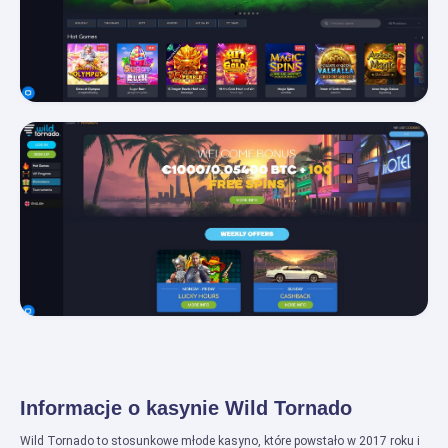
Informacje o kasynie Wild Tornado
Wild Tornado to stosunkowe młode kasyno, które powstało w 2017 roku i