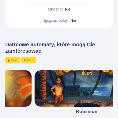
Mnożnik:
Nie
Opcja autoplay:
Nie
Darmowe automaty, które mogą Cię
zainteresować
prev
next
Robinson