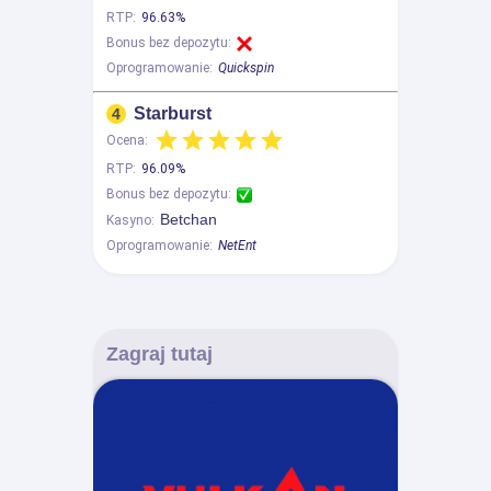
RTP:
96.63%
Bonus bez depozytu:
Oprogramowanie:
Quickspin
Starburst
4
Ocena:
RTP:
96.09%
Bonus bez depozytu:
Betchan
Kasyno:
Oprogramowanie:
NetEnt
Zagraj tutaj