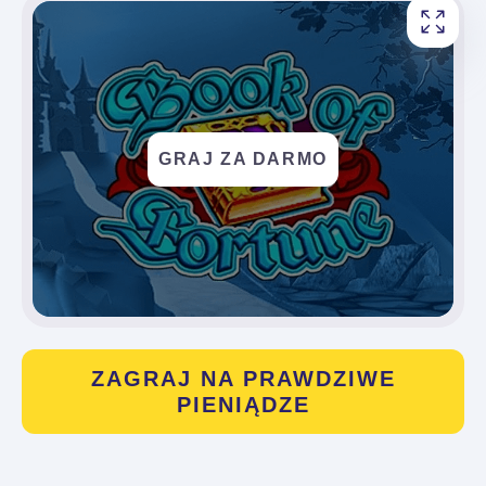
GRAJ ZA DARMO
ZAGRAJ NA PRAWDZIWE
PIENIĄDZE