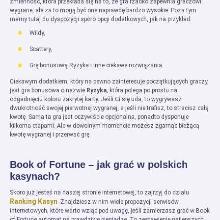
zmienność, która przekłada się na to, że gra rzadko zapewnia graczowi
wygrane, ale za to mogą być one naprawdę bardzo wysokie. Poza tym
mamy tutaj do dyspozycji sporo opcji dodatkowych, jak na przykład:
Wildy,
Scattery,
Grę bonusową Ryzyka i inne ciekawe rozwiązania.
Ciekawym dodatkiem, który na pewno zainteresuje początkujących graczy,
jest gra bonusowa o nazwie
Ryzyka
, która polega po prostu na
odgadnięciu koloru zakrytej karty. Jeśli Ci się uda, to wygrywasz
dwukrotność swojej pierwotnej wygranej, a jeśli nie trafisz, to stracisz całą
kwotę. Sama ta gra jest oczywiście opcjonalna, ponadto dysponuje
kilkoma etapami. Ale w dowolnym momencie możesz zgarnąć bieżącą
kwotę wygranej i przerwać grę.
Book of Fortune – jak grać w polskich
kasynach?
Skoro już jesteś na naszej stronie internetowej, to zajrzyj do działu
Ranking Kasyn
. Znajdziesz w nim wiele propozycji serwisów
internetowych, które warto wziąć pod uwagę, jeśli zamierzasz grać w Book
of Fortune automat na prawdziwe pieniądze. To zestawienie najlepszych