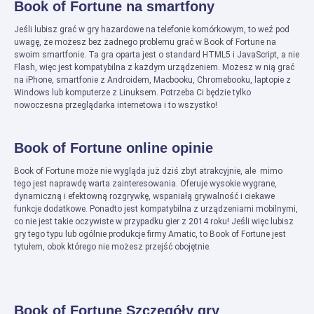
Book of Fortune na smartfony
Jeśli lubisz grać w gry hazardowe na telefonie komórkowym, to weź pod
uwagę, że możesz bez żadnego problemu grać w Book of Fortune na
swoim smartfonie. Ta gra oparta jest o standard HTML5 i JavaScript, a nie
Flash, więc jest kompatybilna z każdym urządzeniem. Możesz w nią grać
na iPhone, smartfonie z Androidem, Macbooku, Chromebooku, laptopie z
Windows lub komputerze z Linuksem. Potrzeba Ci będzie tylko
nowoczesna przeglądarka internetowa i to wszystko!
Book of Fortune online opinie
Book of Fortune może nie wygląda już dziś zbyt atrakcyjnie, ale mimo
tego jest naprawdę warta zainteresowania. Oferuje wysokie wygrane,
dynamiczną i efektowną rozgrywkę, wspaniałą grywalność i ciekawe
funkcje dodatkowe. Ponadto jest kompatybilna z urządzeniami mobilnymi,
co nie jest takie oczywiste w przypadku gier z 2014 roku! Jeśli więc lubisz
gry tego typu lub ogólnie produkcje firmy Amatic, to Book of Fortune jest
tytułem, obok którego nie możesz przejść obojętnie.
Book of Fortune Szczegóły gry