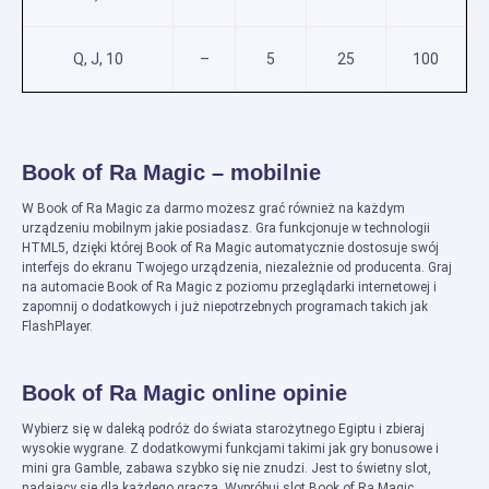
Q, J, 10
–
5
25
100
Book of Ra Magic – mobilnie
W Book of Ra Magic za darmo możesz grać również na każdym
urządzeniu mobilnym jakie posiadasz. Gra funkcjonuje w technologii
HTML5, dzięki której Book of Ra Magic automatycznie dostosuje swój
interfejs do ekranu Twojego urządzenia, niezależnie od producenta. Graj
na automacie Book of Ra Magic z poziomu przeglądarki internetowej i
zapomnij o dodatkowych i już niepotrzebnych programach takich jak
FlashPlayer.
Book of Ra Magic online opinie
Wybierz się w daleką podróż do świata starożytnego Egiptu i zbieraj
wysokie wygrane. Z dodatkowymi funkcjami takimi jak gry bonusowe i
mini gra Gamble, zabawa szybko się nie znudzi. Jest to świetny slot,
nadający się dla każdego gracza. Wypróbuj slot Book of Ra Magic