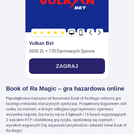
Mr Bet
Vulkan Bet
mowych spinów
owych spinów
mowych spinów
mowych spinów
880% do 12500 zł + 500 darmowych
5000 ZŁ + 170 Darmowych Spinow
spinów
ZAGRAJ
ZAGRAJ
Book of Ra Magic – gra hazardowa online
Pięciobębnowa maszyna od Novomatic Book of Ra Magic online to gra
każdego miłośnika starożytnych cywilizacji. Przepełniony bogactwem slot
czeka, na moment, w którym odkryjesz jego tajemnice i zgarniesz
wszystkie nagrody. Gra toczy się na 5 bębnach i 10 liniach wygrywających.
Z wysokim RTP i dodatkową grą ryzyka, spodziewaj się częstych i
wysokich wygranych! Daj się ponieść przychodzie i odwiedź świat Book of
Ra Magic!