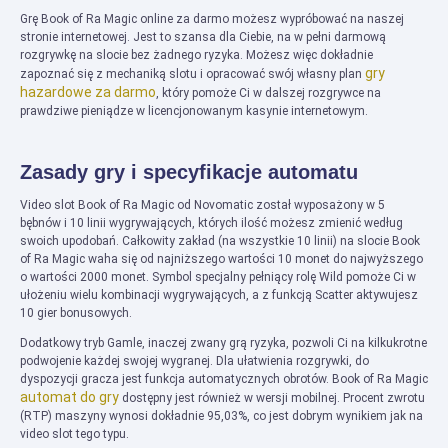
Grę Book of Ra Magic online za darmo możesz wypróbować na naszej
stronie internetowej. Jest to szansa dla Ciebie, na w pełni darmową
rozgrywkę na slocie bez żadnego ryzyka. Możesz więc dokładnie
gry
zapoznać się z mechaniką slotu i opracować swój własny plan
hazardowe za darmo
, który pomoże Ci w dalszej rozgrywce na
prawdziwe pieniądze w licencjonowanym kasynie internetowym.
Zasady gry i specyfikacje automatu
Video slot Book of Ra Magic od Novomatic został wyposażony w 5
bębnów i 10 linii wygrywających, których ilość możesz zmienić według
swoich upodobań. Całkowity zakład (na wszystkie 10 linii) na slocie Book
of Ra Magic waha się od najniższego wartości 10 monet do najwyższego
o wartości 2000 monet. Symbol specjalny pełniący rolę Wild pomoże Ci w
ułożeniu wielu kombinacji wygrywających, a z funkcją Scatter aktywujesz
10 gier bonusowych.
Dodatkowy tryb Gamle, inaczej zwany grą ryzyka, pozwoli Ci na kilkukrotne
podwojenie każdej swojej wygranej. Dla ułatwienia rozgrywki, do
dyspozycji gracza jest funkcja automatycznych obrotów. Book of Ra Magic
automat do gry
dostępny jest również w wersji mobilnej. Procent zwrotu
(RTP) maszyny wynosi dokładnie 95,03%, co jest dobrym wynikiem jak na
video slot tego typu.