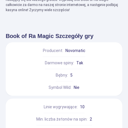
całkowicie za darmo na naszej stronie internetowej, a następnie podbijaj
kasyna online! Życzymy wiele szczęścia!
Book of Ra Magic Szczegóły gry
Producent:
Novomatic
Darmowe spiny:
Tak
Bębny:
5
Symbol Wild:
Nie
Linie wygrywające:
10
Min. liczba żetonów na spin:
2