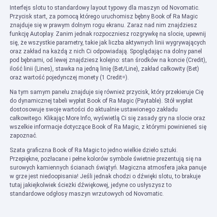
Interfejs slotu to standardowy layout typowy dla maszyn od Novomatic.
Przycisk start, za pomocą którego uruchomisz bębny Book of Ra Magic
znajduje się w prawym dolnym rogu ekranu. Zaraz nad nim znajdziesz
funkcję Autoplay. Zanim jednak rozpoczniesz rozgrywkę na slocie, upewnij
się, że wszystkie parametry, takie jak liczba aktywnych linii wygrywających
oraz zakład na każdą z nich Ci odpowiadają. Spoglądając na dolny panel
pod bębnami, od lewej znajdziesz kolejno: stan środków na koncie (Credit),
ilość linii (Lines), stawka na jedną linię (Bet/Line), zakład całkowity (Bet)
oraz wartość pojedynczej monety (1 Credit=).
Na tym samym panelu znajduje się również przycisk, który przekieruje Cię
do dynamicznej tabeli wypłat Book of Ra Magic (Paytable). Stół wypłat
dostosowuje swoje wartości do aktualnie ustawionego zakładu
całkowitego. Klikając More Info, wyświetlą Ci się zasady gry na slocie oraz
wszelkie informacje dotyczące Book of Ra Magic, z którymi powinieneś się
zapoznać.
Szata graficzna Book of Ra Magic to jedno wielkie dzieło sztuki.
Przepiękne, pozłacane i pełne kolorów symbole świetnie prezentują się na
surowych kamiennych ścianach świątyń. Magiczna atmosfera jaka panuje
w grze jest niedoopisania! Jeśli jednak chodzi o dźwięki slotu, to brakuje
tutaj jakiejkolwiek ścieżki dźwiękowej, jedyne co usłyszysz to
standardowe odgłosy maszyn wrzutowych od Novomatic.