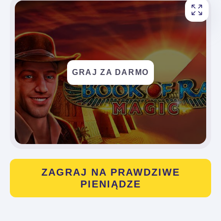
GRAJ ZA DARMO
ZAGRAJ NA PRAWDZIWE
PIENIĄDZE