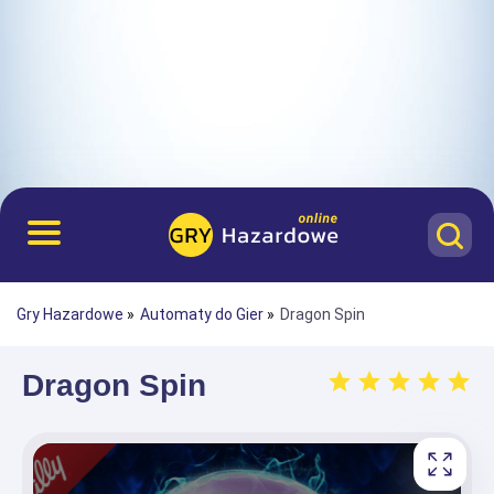
Gry Hazardowe
»
Automaty do Gier
»
Dragon Spin
Dragon Spin