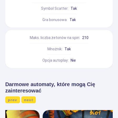
Symbol Scatter:
Tak
Gra bonusowa:
Tak
Maks. liczba żetonów na spin:
210
Mnożnik:
Tak
Opcja autoplay:
Nie
Darmowe automaty, które mogą Cię
zainteresować
prev
next