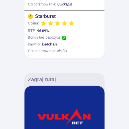
Oprogramowanie:
Quickspin
Starburst
4
Ocena:
RTP:
96.09%
Bonus bez depozytu:
Betchan
Kasyno:
Oprogramowanie:
NetEnt
Zagraj tutaj