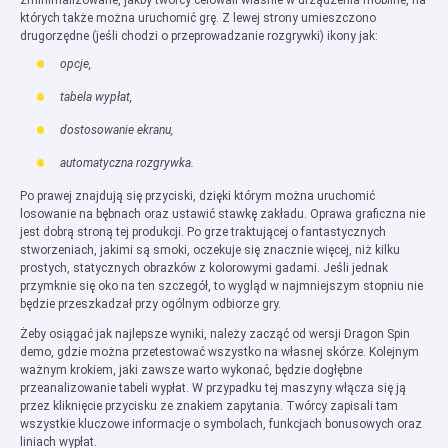
zminimalizowane, jakby twórcy celowali właśnie w urządzenia mobilne, na
których także można uruchomić grę. Z lewej strony umieszczono
drugorzędne (jeśli chodzi o przeprowadzanie rozgrywki) ikony jak:
opcje,
tabela wypłat,
dostosowanie ekranu,
automatyczna rozgrywka.
Po prawej znajdują się przyciski, dzięki którym można uruchomić
losowanie na bębnach oraz ustawić stawkę zakładu. Oprawa graficzna nie
jest dobrą stroną tej produkcji. Po grze traktującej o fantastycznych
stworzeniach, jakimi są smoki, oczekuje się znacznie więcej, niż kilku
prostych, statycznych obrazków z kolorowymi gadami. Jeśli jednak
przymknie się oko na ten szczegół, to wygląd w najmniejszym stopniu nie
będzie przeszkadzał przy ogólnym odbiorze gry.
Żeby osiągać jak najlepsze wyniki, należy zacząć od wersji Dragon Spin
demo, gdzie można przetestować wszystko na własnej skórze. Kolejnym
ważnym krokiem, jaki zawsze warto wykonać, będzie dogłębne
przeanalizowanie tabeli wypłat. W przypadku tej maszyny włącza się ją
przez kliknięcie przycisku ze znakiem zapytania. Twórcy zapisali tam
wszystkie kluczowe informacje o symbolach, funkcjach bonusowych oraz
liniach wypłat.