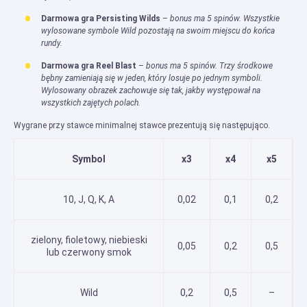
Darmowa gra Persisting Wilds
–
bonus ma 5 spinów. Wszystkie
wylosowane symbole Wild pozostają na swoim miejscu do końca
rundy.
Darmowa gra Reel Blast
–
bonus ma 5 spinów. Trzy środkowe
bębny zamieniają się w jeden, który losuje po jednym symboli.
Wylosowany obrazek zachowuje się tak, jakby występował na
wszystkich zajętych polach.
Wygrane przy stawce minimalnej stawce prezentują się następująco.
Symbol
x3
x4
x5
10, J, Q, K, A
0,02
0,1
0,2
zielony, fioletowy, niebieski
0,05
0,2
0,5
lub czerwony smok
Wild
0,2
0,5
–