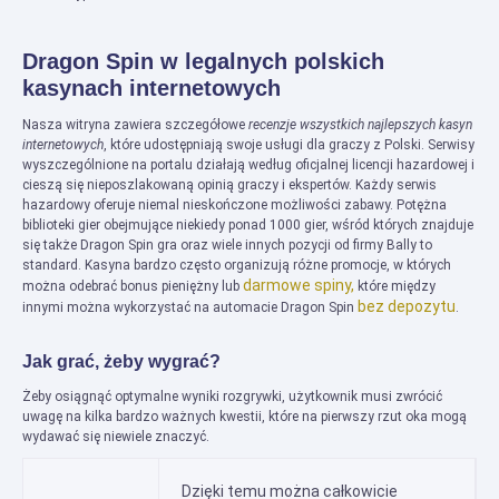
Dragon Spin w legalnych polskich
kasynach internetowych
Nasza witryna zawiera szczegółowe
recenzje wszystkich najlepszych kasyn
internetowych
, które udostępniają swoje usługi dla graczy z Polski. Serwisy
wyszczególnione na portalu działają według oficjalnej licencji hazardowej i
cieszą się nieposzlakowaną opinią graczy i ekspertów. Każdy serwis
hazardowy oferuje niemal nieskończone możliwości zabawy. Potężna
biblioteki gier obejmujące niekiedy ponad 1000 gier, wśród których znajduje
się także Dragon Spin gra oraz wiele innych pozycji od firmy Bally to
standard. Kasyna bardzo często organizują różne promocje, w których
darmowe spiny,
można odebrać bonus pieniężny lub
które między
bez depozytu
innymi można wykorzystać na automacie Dragon Spin
.
Jak grać, żeby wygrać?
Żeby osiągnąć optymalne wyniki rozgrywki, użytkownik musi zwrócić
uwagę na kilka bardzo ważnych kwestii, które na pierwszy rzut oka mogą
wydawać się niewiele znaczyć.
Dzięki temu można całkowicie