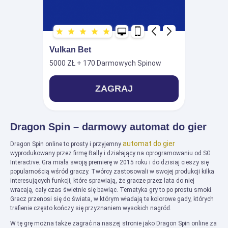
Mr Bet
Vulkan Bet
mowych spinów
owych spinów
mowych spinów
mowych spinów
880% do 12500 zł + 500 darmowych
5000 ZŁ + 170 Darmowych Spinow
spinów
ZAGRAJ
ZAGRAJ
Dragon Spin – darmowy automat do gier
automat do gier
Dragon Spin online to prosty i przyjemny
wyprodukowany przez firmę Bally i działający na oprogramowaniu od SG
Interactive. Gra miała swoją premierę w 2015 roku i do dzisiaj cieszy się
popularnością wśród graczy. Twórcy zastosowali w swojej produkcji kilka
interesujących funkcji, które sprawiają, że gracze przez lata do niej
wracają, cały czas świetnie się bawiąc. Tematyka gry to po prostu smoki.
Gracz przenosi się do świata, w którym władają te kolorowe gady, których
trafienie często kończy się przyznaniem wysokich nagród.
W tę grę można także zagrać na naszej stronie jako Dragon Spin online za