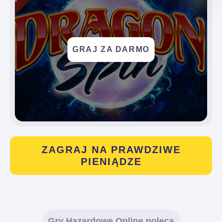
GRAJ ZA DARMO
ZAGRAJ NA PRAWDZIWE
PIENIĄDZE
Gry Hazardowe Online
poleca