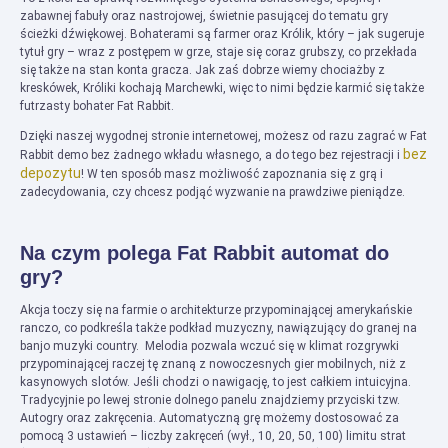
zabawnej fabuły oraz nastrojowej, świetnie pasującej do tematu gry
ścieżki dźwiękowej. Bohaterami są farmer oraz Królik, który – jak sugeruje
tytuł gry – wraz z postępem w grze, staje się coraz grubszy, co przekłada
się także na stan konta gracza. Jak zaś dobrze wiemy chociażby z
kreskówek, Króliki kochają Marchewki, więc to nimi będzie karmić się także
futrzasty bohater Fat Rabbit.
Dzięki naszej wygodnej stronie internetowej, możesz od razu zagrać w Fat
bez
Rabbit demo bez żadnego wkładu własnego, a do tego bez rejestracji i
depozytu
! W ten sposób masz możliwość zapoznania się z grą i
zadecydowania, czy chcesz podjąć wyzwanie na prawdziwe pieniądze.
Na czym polega Fat Rabbit automat do
gry?
Akcja toczy się na farmie o architekturze przypominającej amerykańskie
ranczo, co podkreśla także podkład muzyczny, nawiązujący do granej na
banjo muzyki country. Melodia pozwala wczuć się w klimat rozgrywki
przypominającej raczej tę znaną z nowoczesnych gier mobilnych, niż z
kasynowych slotów. Jeśli chodzi o nawigację, to jest całkiem intuicyjna.
Tradycyjnie po lewej stronie dolnego panelu znajdziemy przyciski tzw.
Autogry oraz zakręcenia. Automatyczną grę możemy dostosować za
pomocą 3 ustawień – liczby zakręceń (wył., 10, 20, 50, 100) limitu strat