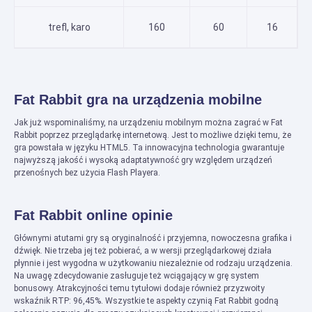
trefl, karo
160
60
16
Fat Rabbit gra na urządzenia mobilne
Jak już wspominaliśmy, na urządzeniu mobilnym można zagrać w Fat
Rabbit poprzez przeglądarkę internetową. Jest to możliwe dzięki temu, że
gra powstała w języku HTML5. Ta innowacyjna technologia gwarantuje
najwyższą jakość i wysoką adaptatywność gry względem urządzeń
przenośnych bez użycia Flash Playera.
Fat Rabbit online opinie
Głównymi atutami gry są oryginalność i przyjemna, nowoczesna grafika i
dźwięk. Nie trzeba jej też pobierać, a w wersji przeglądarkowej działa
płynnie i jest wygodna w użytkowaniu niezależnie od rodzaju urządzenia.
Na uwagę zdecydowanie zasługuje też wciągający w grę system
bonusowy. Atrakcyjności temu tytułowi dodaje również przyzwoity
wskaźnik RTP: 96,45%. Wszystkie te aspekty czynią Fat Rabbit godną