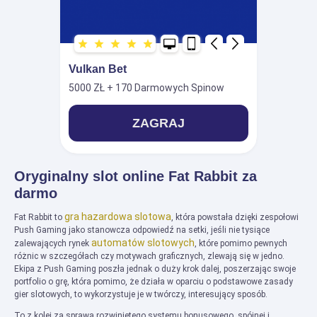
Mr Bet
Vulkan Bet
mowych spinów
owych spinów
mowych spinów
mowych spinów
880% do 12500 zł + 500 darmowych
5000 ZŁ + 170 Darmowych Spinow
spinów
ZAGRAJ
ZAGRAJ
Oryginalny slot online Fat Rabbit za
darmo
gra hazardowa slotowa
Fat Rabbit to
, która powstała dzięki zespołowi
Push Gaming jako stanowcza odpowiedź na setki, jeśli nie tysiące
automatów slotowych
zalewających rynek
, które pomimo pewnych
różnic w szczegółach czy motywach graficznych, zlewają się w jedno.
Ekipa z Push Gaming poszła jednak o duży krok dalej, poszerzając swoje
portfolio o grę, która pomimo, że działa w oparciu o podstawowe zasady
gier slotowych, to wykorzystuje je w twórczy, interesujący sposób.
To z kolei za sprawą rozwiniętego systemu bonusowego, spójnej i