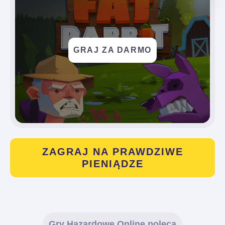
GRAJ ZA DARMO
ZAGRAJ NA PRAWDZIWE
PIENIĄDZE
Gry Hazardowe Online
poleca