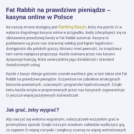
Fat Rabbit na prawdziwe pieniądze –
kasyna online w Polsce
Ranking Kasyn
Na naszej stronie dostępny jest
, który ma pomóc Ci w
wyborze dogodnego kasyna online w przypadku, kiedy zdecydujesz się na
obstawienie prawdziwej kwoty w Fat Rabbit automat. Kasyna te
poddawane są przez nas starannej selekcji pod kątem legalności i
dostępności dla polskich graczy. Możesz mieć pewność, że znajdziesz
tam same najlepsze propozycje. Każde oceniane przez nas kasyno
dysponuje licencją, która uwierzytelnia jego działalność i standard
świadczonych usług.
Każde z kasyn oferuje gościom szeroki wachlarz gier, w tym także slot Fat
Rabbit na prawdziwe pieniądze. Oczywiście nie zabraknie atrakcyjnych
bonusów powitalnych, czasowych i programów lojalnościowych. Dzięki
temu każda wizyta w proponowanych przez nas kasynach zagwarantuje
Ci jeszcze więcej pozytywnych doświadczeń.
Jak grać, żeby wygrać?
Aby cieszyć się wieloma wygranymi, należy przede wszystkim grać w
przemyślany sposób. Dzięki niższym stawkom zakładów wydłużysz grę,
co zapewni Ci więcej rozrywki i zwiększy szansę na więcej wartościowych