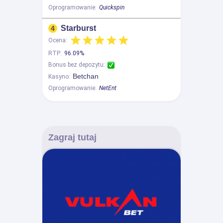
Oprogramowanie:
Quickspin
Starburst
4
Ocena:
RTP:
96.09%
Bonus bez depozytu:
Betchan
Kasyno:
Oprogramowanie:
NetEnt
Zagraj tutaj