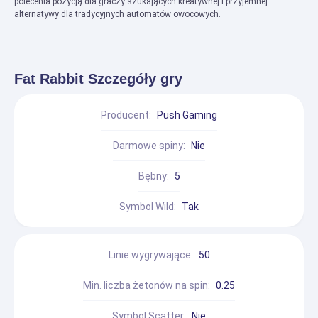
polecenia pozycją dla graczy szukających kreatywnej i przyjemnej
alternatywy dla tradycyjnych automatów owocowych.
Fat Rabbit Szczegóły gry
Producent:
Push Gaming
Darmowe spiny:
Nie
Bębny:
5
Symbol Wild:
Tak
Linie wygrywające:
50
Min. liczba żetonów na spin:
0.25
Symbol Scatter:
Nie