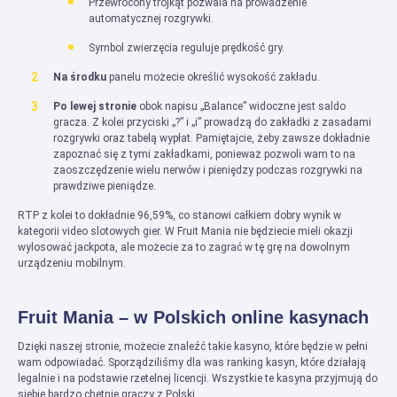
Przewrócony trójkąt pozwala na prowadzenie
automatycznej rozgrywki.
Symbol zwierzęcia reguluje prędkość gry.
Na środku
panelu możecie określić wysokość zakładu.
Po lewej stronie
obok napisu „Balance” widoczne jest saldo
gracza. Z kolei przyciski „?” i „i” prowadzą do zakładki z zasadami
rozgrywki oraz tabelą wypłat. Pamiętajcie, żeby zawsze dokładnie
zapoznać się z tymi zakładkami, ponieważ pozwoli wam to na
zaoszczędzenie wielu nerwów i pieniędzy podczas rozgrywki na
prawdziwe pieniądze.
RTP z kolei to dokładnie 96,59%, co stanowi całkiem dobry wynik w
kategorii video slotowych gier. W Fruit Mania nie będziecie mieli okazji
wylosować jackpota, ale możecie za to zagrać w tę grę na dowolnym
urządzeniu mobilnym.
Fruit Mania – w Polskich online kasynach
Dzięki naszej stronie, możecie znaleźć takie kasyno, które będzie w pełni
wam odpowiadać. Sporządziliśmy dla was ranking kasyn, które działają
legalnie i na podstawie rzetelnej licencji. Wszystkie te kasyna przyjmują do
siebie bardzo chętnie graczy z Polski.