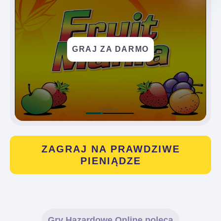
GRAJ ZA DARMO
ZAGRAJ NA PRAWDZIWE
PIENIĄDZE
Gry Hazardowe Online
poleca