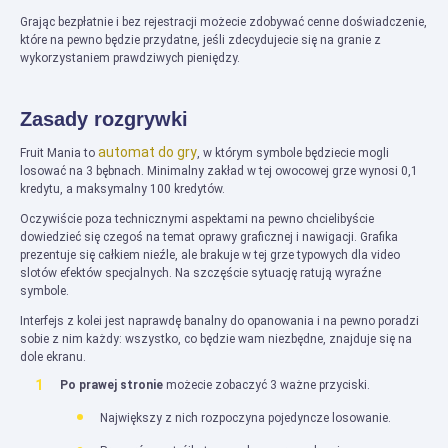
Grając bezpłatnie i bez rejestracji możecie zdobywać cenne doświadczenie,
które na pewno będzie przydatne, jeśli zdecydujecie się na granie z
wykorzystaniem prawdziwych pieniędzy.
Zasady rozgrywki
automat do gry
Fruit Mania to
, w którym symbole będziecie mogli
losować na 3 bębnach. Minimalny zakład w tej owocowej grze wynosi 0,1
kredytu, a maksymalny 100 kredytów.
Oczywiście poza technicznymi aspektami na pewno chcielibyście
dowiedzieć się czegoś na temat oprawy graficznej i nawigacji. Grafika
prezentuje się całkiem nieźle, ale brakuje w tej grze typowych dla video
slotów efektów specjalnych. Na szczęście sytuację ratują wyraźne
symbole.
Interfejs z kolei jest naprawdę banalny do opanowania i na pewno poradzi
sobie z nim każdy: wszystko, co będzie wam niezbędne, znajduje się na
dole ekranu.
Po prawej stronie
możecie zobaczyć 3 ważne przyciski.
Największy z nich rozpoczyna pojedyncze losowanie.