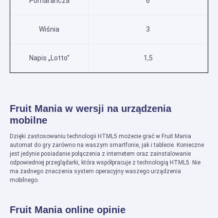
Pomarańcza
6
Wiśnia
3
Napis „Lotto”
1,5
Fruit Mania w wersji na urządzenia
mobilne
Dzięki zastosowaniu technologii HTML5 możecie grać w Fruit Mania
automat do gry zarówno na waszym smartfonie, jak i tablecie. Konieczne
jest jedynie posiadanie połączenia z internetem oraz zainstalowanie
odpowiedniej przeglądarki, która współpracuje z technologią HTML5. Nie
ma żadnego znaczenia system operacyjny waszego urządzenia
mobilnego.
Fruit Mania online opinie