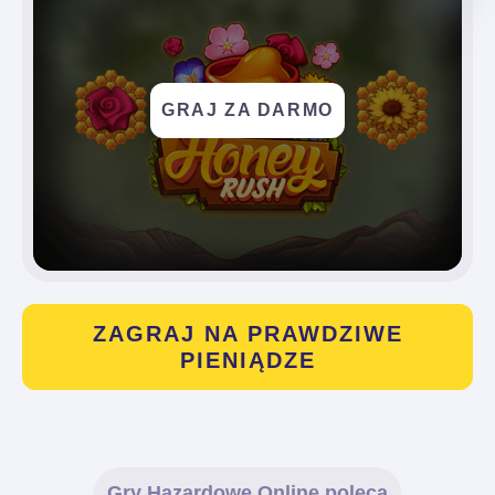
GRAJ ZA DARMO
ZAGRAJ NA PRAWDZIWE
PIENIĄDZE
Gry Hazardowe Online
poleca