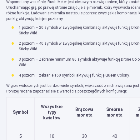
Wspomniany wcześniej Rush Meter jest ciekawym rozwiązaniem, który został
Uruchamiając grę, po prawej stronie znajduje się miernik, który wyświetla róż
różne funkcje. Ładowanie miernika następuje poprzez zwycięskie kombinacje, k
punkty, aktywują kolejne poziomy:
1 poziom – 20 symboli w zwycięskiej kombinacji aktywuje funkcję Dro
Sticky Wild
2 poziom – 40 symboli w zwycięskiej kombinacji aktywuje funkcję Dro
Sticky Wild
3 poziom – Zebranie minimum 80 symboli aktywuje funkcję Drone Colo
Wild
4 poziom – zebranie 160 symboli aktywuję funkcję Queen Colony.
W grze widocznych jest bardzo wiele symboli, większość z nich związana jest
Poniżej można zapoznać się z wartością poszczególnych konfiguracji:
Wszystkie
Brązowa
Srebrna
Symbol
typy
moneta
moneta
m
kwiatów
5
10
30
40