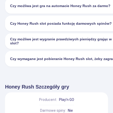
Czy możliwa jest gra na automacie Honey Rush za darmo?
Tak! Aby grać za darmo skorzystaj z wersji demo.
Czy Honey Rush slot posiada funkcję darmowych spinów?
Niestety nie.
Czy możliwe jest wygranie prawdziwych pieniędzy grając 
slot?
Oczywiście! Zarejestruj się w kasynie i dokonaj depozytu.
Czy wymagane jest pobieranie Honey Rush slot, żeby zagr
Nie! Gra działa w trybie instant przez przeglądarkę internetową
Honey Rush Szczegóły gry
Producent:
Play'n GO
Darmowe spiny:
Nie