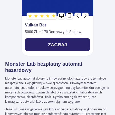
Mr Bet
Vulkan Bet
mowych spinów
owych spinów
mowych spinów
mowych spinów
880% do 12500 zł + 500 darmowych
5000 ZŁ + 170 Darmowych Spinow
spinów
ZAGRAJ
ZAGRAJ
Monster Lab bezpłatny automat
hazardowy
Monster Lab automat do gry to innowacyjny slot hazardowy, o tematyce
niespotykanej i wyjątkowej w swojej prostocie. Głównym tematem
automatu jest szalony naukowiec przypominający kosmitę. Gra operuje na
motywach potworów, dziwnych istot oraz wszelakich laboratoryjnych
komponentów jak próbówki i fiolki. Symbolami są dziwaczne, lecz
klimatyczne potworki, które zapewniają nam wygrane.
Jeżeli szukasz wyjątkowej gry, która odbiega tematyką i wykonaniem od
klasycznych slotów, musisz spróbować tego automatu! Testowanie jest