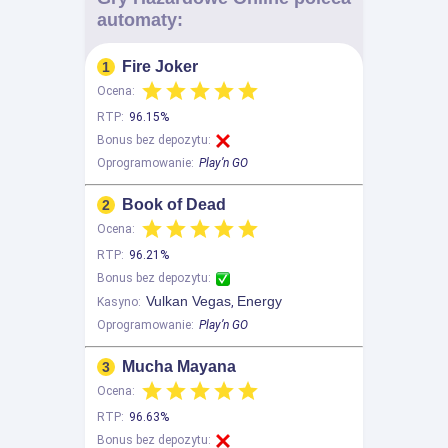
automaty:
Fire Joker
1
Ocena:
RTP:
96.15%
Bonus bez depozytu:
Oprogramowanie:
Play’n GO
Book of Dead
2
Ocena:
RTP:
96.21%
Bonus bez depozytu:
Vulkan Vegas
Energy
Kasyno:
,
Oprogramowanie:
Play’n GO
Mucha Mayana
3
Ocena:
RTP:
96.63%
Bonus bez depozytu: