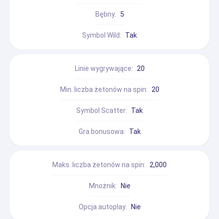
Bębny:
5
Symbol Wild:
Tak
Linie wygrywające:
20
Min. liczba żetonów na spin:
20
Symbol Scatter:
Tak
Gra bonusowa:
Tak
Maks. liczba żetonów na spin:
2,000
Mnożnik:
Nie
Opcja autoplay:
Nie