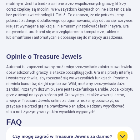
mobilnym. Jest to bardzo cenione przez współczesnych graczy, którzy
coraz częściej są mobilni. We wszystkich kasynach online slot ten działa
bez problemu w technologii HTML5. To oznacza, że nie potrzebujemy
pobierać żadnego dodatkowego oprogramowania, aby oddać się rozrywce.
Nie jest wymagana aplikacja i nie musimy instalować Flash Playera. Gra
natychmiast uruchomi się w przeglądarce na komputerze, tablecie
lub smartfonie i automatycznie dopasuje się do matrycy urządzenia.
Opinie o Treasure Jewels
Automat tu zaprezentowany może więc rzeczywiście zainteresować wielu
doświadczonych graczy, ale także początkujących. Gra ma prosty interfejs
i wystarczy chwila, aby rozeznać się we wszystkich funkcjach. Pomimo
niewielu bonusów, dzięki symbolowi Wild, możemy rzeczywiście dużo
zarobić. Poza tym dużym plusem jest także funkcja Gamble. Doda kolorytu
grze z uwagi na ryzyko pół na pół. Gra występuje także w wersji demo,
a więc w Treasure Jewels online za darmo możemy poćwiczyć, co
przydaje się przed grą na prawdziwe pieniądze. Radzimy wypróbować
slota no i życzymy wszystkim wysokich wygranych!
FAQ
Czy mogę zagrać w Treasure Jewels za darmo?