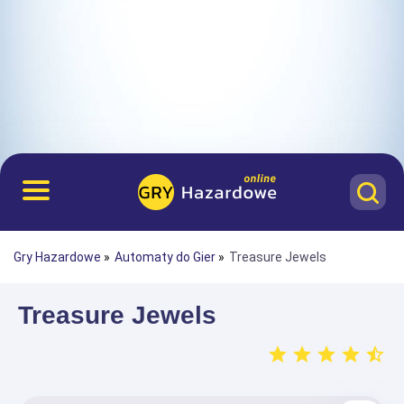
Gry Hazardowe
»
Automaty do Gier
»
Treasure Jewels
Treasure Jewels