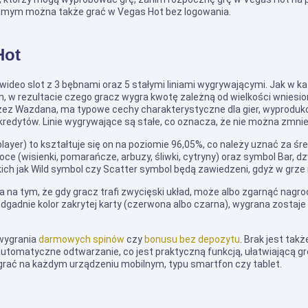
samym można także grać w Vegas Hot bez logowania.
Hot
ideo slot z 3 bębnami oraz 5 stałymi liniami wygrywającymi. Jak w 
ch, w rezultacie czego gracz wygra kwotę zależną od wielkości wniesi
ez Wazdana, ma typowe cechy charakterystyczne dla gier, wyproduko
kredytów. Linie wygrywające są stałe, co oznacza, że nie można zmnie
player) to kształtuje się on na poziomie 96,05%, co należy uznać za śr
wisienki, pomarańcze, arbuzy, śliwki, cytryny) oraz symbol Bar, dzw
ich jak Wild symbol czy Scatter symbol będą zawiedzeni, gdyż w grze 
 na tym, że gdy gracz trafi zwycięski układ, może albo zgarnąć nagrod
 odgadnie kolor zakrytej karty (czerwona albo czarna), wygrana zosta
 wygrania
darmowych spinów
czy
bonusu bez depozytu
. Brak jest tak
omatyczne odtwarzanie, co jest praktyczną funkcją, ułatwiającą grę
grać na każdym urządzeniu mobilnym, typu smartfon czy tablet.