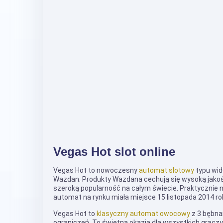
Vegas Hot slot online
Vegas Hot to nowoczesny
automat slotowy
typu wid
Wazdan. Produkty Wazdana cechują się wysoką jakośc
szeroką popularność na całym świecie. Praktycznie 
automat na rynku miała miejsce 15 listopada 2014 r
Vegas Hot to
klasyczny automat owocowy
z 3 bębna
ograniczeń. To świetna okazja dla wszystkich gracz