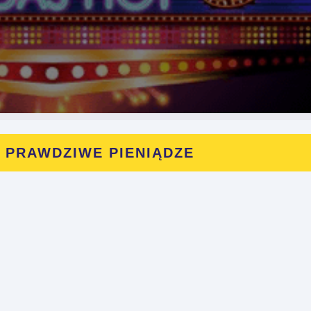
 PRAWDZIWE PIENIĄDZE