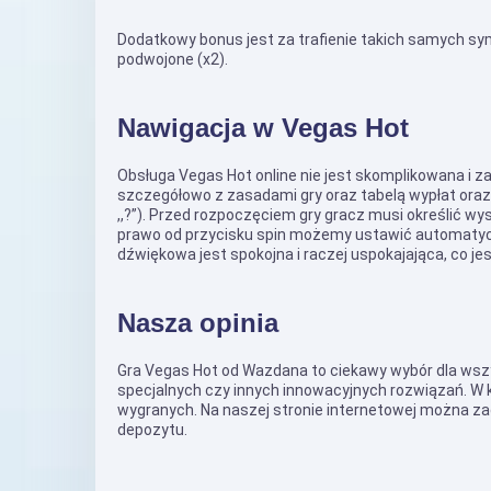
Dodatkowy bonus jest za trafienie takich samych sy
podwojone (x2).
Nawigacja w Vegas Hot
Obsługa Vegas Hot online nie jest skomplikowana i z
szczegółowo z zasadami gry oraz tabelą wypłat oraz z
,,?”). Przed rozpoczęciem gry gracz musi określić w
prawo od przycisku spin możemy ustawić automatyczn
dźwiękowa jest spokojna i raczej uspokajająca, co j
Nasza opinia
Gra Vegas Hot od Wazdana to ciekawy wybór dla wszy
specjalnych czy innych innowacyjnych rozwiązań. W 
wygranych. Na naszej stronie internetowej można z
depozytu.