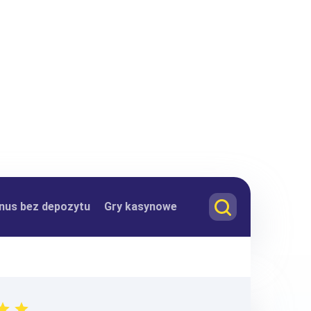
nus bez depozytu
Gry kasynowe