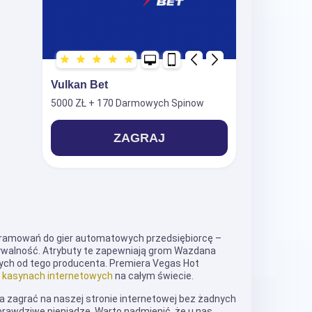
Mr Bet
Vulkan Bet
ych spinów
ch spinów
ych spinów
ych spinów
880% do 12500 zł + 500 darmowych
5000 ZŁ + 170 Darmowych Spinow
spinów
ZAGRAJ
ZAGRAJ
gramowań do gier automatowych przedsiębiorcę –
rywalność. Atrybuty te zapewniają grom Wazdana
cych od tego producenta. Premiera Vegas Hot
w
kasynach internetowych
na całym świecie.
a zagrać na naszej stronie internetowej bez żadnych
prawdziwe pieniądze. Warto nadmienić, że u nas