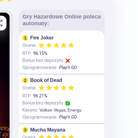
Gry Hazardowe Online
poleca
automaty:
Fire Joker
1
Ocena:
RTP:
96.15%
Bonus bez depozytu:
Oprogramowanie:
Play’n GO
Book of Dead
2
Ocena:
RTP:
96.21%
Bonus bez depozytu:
Kasyno:
Vulkan Vegas
,
Energy
Oprogramowanie:
Play’n GO
Mucha Mayana
3
Ocena: