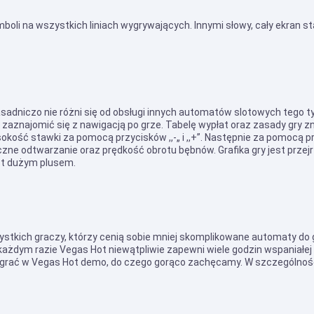
mboli na wszystkich liniach wygrywających. Innymi słowy, cały ekran
asadniczo nie różni się od obsługi innych automatów slotowych tego 
aznajomić się z nawigacją po grze. Tabelę wypłat oraz zasady gry zna
ysokość stawki za pomocą przycisków ,,-„ i ,,+”. Następnie za pomocą
e odtwarzanie oraz prędkość obrotu bębnów. Grafika gry jest przejrz
est dużym plusem.
stkich graczy, którzy cenią sobie mniej skomplikowane automaty do g
każdym razie Vegas Hot niewątpliwie zapewni wiele godzin wspaniałej
agrać w Vegas Hot demo, do czego gorąco zachęcamy. W szczególności