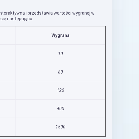
 interaktywna i przedstawia wartości wygranej w
 się następująco:
Wygrana
10
80
120
400
1500